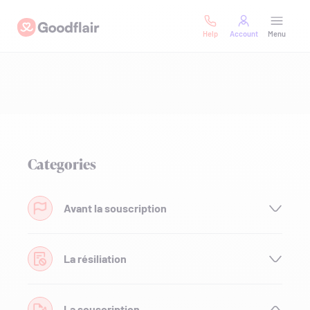
Skip
Goodflair
to
Help
Account
Menu
content
Categories
Avant la souscription
La résiliation
La souscription