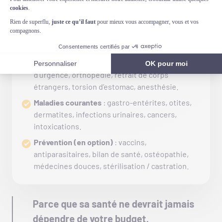
laboratoire, tests rapides.
Traitements & soins
: médicaments prescrits,
soins post-opératoires, perfusions,
pansements, hospitalisation.
Interventions chirurgicales
: chirurgies
d’urgence, orthopédie, retrait de corps
étrangers, torsion d’estomac, anesthésie.
Maladies courantes
: gastro-entérites, otites,
dermatites, infections urinaires, cancers,
intoxications.
Prévention (en option)
: vaccins,
antiparasitaires, bilan de santé, ostéopathie,
médecines douces, stérilisation / castration.
Parce que sa santé ne devrait jamais
dépendre de votre budget.