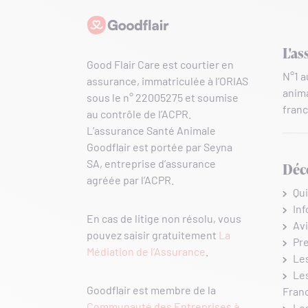
Goodflair
L'as
Good Flair Care est courtier en
N°1 
assurance, immatriculée à l’ORIAS
anima
sous le n° 22005275 et soumise
franc
au contrôle de l’ACPR.
L’assurance Santé Animale
Goodflair est portée par Seyna
SA, entreprise d’assurance
Déc
agréée par l’ACPR.
Qu
In
En cas de litige non résolu, vous
Avi
pouvez saisir gratuitement
La
Pr
Médiation de l’Assurance
.
Le
Le
Goodflair est membre de la
Fran
Communauté des Entreprises à
Les