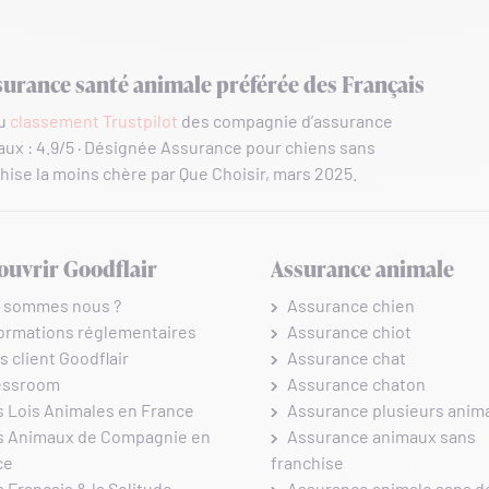
surance santé animale préférée des Français
au
classement Trustpilot
des compagnie d’assurance
ux : 4.9/5 · Désignée Assurance pour chiens sans
hise la moins chère par Que Choisir, mars 2025.
ouvrir Goodflair
Assurance animale
i sommes nous ?
Assurance chien
formations réglementaires
Assurance chiot
s client Goodflair
Assurance chat
essroom
Assurance chaton
s Lois Animales en France
Assurance plusieurs anim
s Animaux de Compagnie en
Assurance animaux sans
ce
franchise
 Français & la Solitude
Assurance animale sans dé