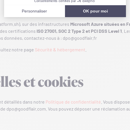
atform.sh), sur des infrastructures
Microsoft Azure situées en 
des certifications
ISO 27001, SOC 2 Type 2 et PCI DSS Level 1
. L
 vos données, contactez-nous à :
dpo@goodflair.fr
nsultez notre page
Sécurité & hébergement
.
les et cookies
nt détaillés dans notre
Politique de confidentialité
. Vous dispose
s de
dpo@goodflair.com
. Vous pouvez déposer une réclamation a