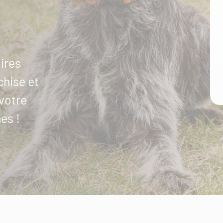
ires
chise et
votre
es !