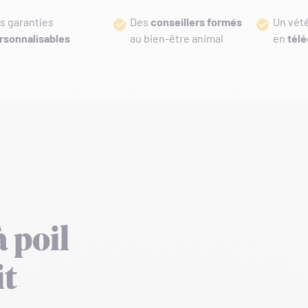
s garanties
Des
conseillers formés
Un vét
rsonnalisables
au bien-être animal
en
télé
à poil
it