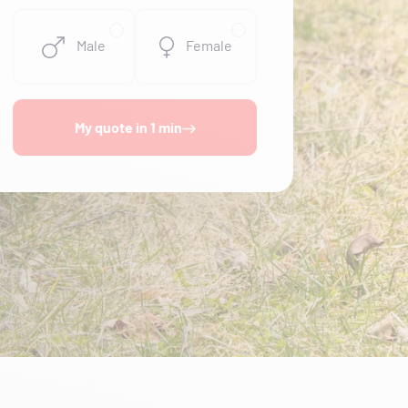
Male
Female
My quote in 1 min