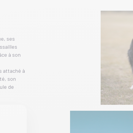
ue, ses
ssailles
âce à son
s attaché à
nté, son
ule de