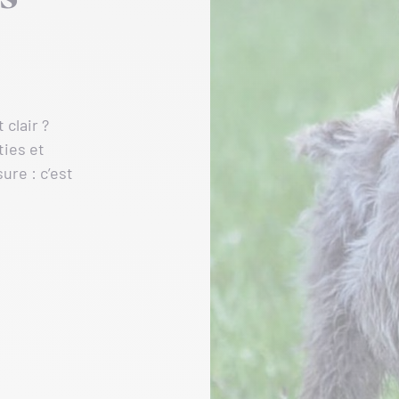
 clair ?
ties et
ure : c’est