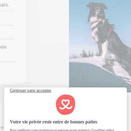
pais.
hée
re