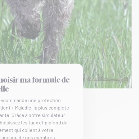
hoisir ma formule de
lle
 recommande une protection
dent + Maladie, la plus complète
ante. Grâce à notre simulateur
choisissez les taux et plafond de
ment qui collent à votre
Beaucoup de nos membres