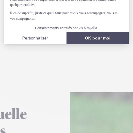
elle
s