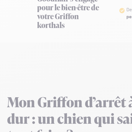
pour le bien-être de
De
votre Griffon
pe
korthals
Mon Griffon d’arrêt 
dur : un chien qui sa