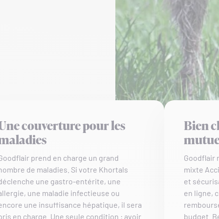
Une couverture pour les
Bien c
maladies
mutue
Goodflair prend en charge un grand
Goodflair
nombre de maladies. Si votre Khortals
mixte Acci
déclenche une gastro-entérite, une
et sécuris
allergie, une maladie infectieuse ou
en ligne, 
encore une insuffisance hépatique, il sera
rembourse
pris en charge. Une seule condition : avoir
budget. 