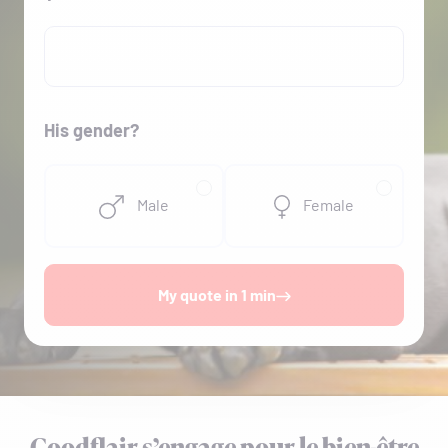
His gender?
Male
Female
My quote in 1 min