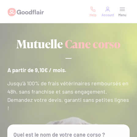
Skip
Goodflair
to
Help
Account
Menu
content
Mutuelle
Cane corso
A partir de 9,10€ / mois.
Jusqu’à 100% de frais vétérinaires remboursés en
48h, sans franchise et sans engagement.
Demandez votre devis, garanti sans petites lignes
!
Quel est le nom de votre cane corso ?