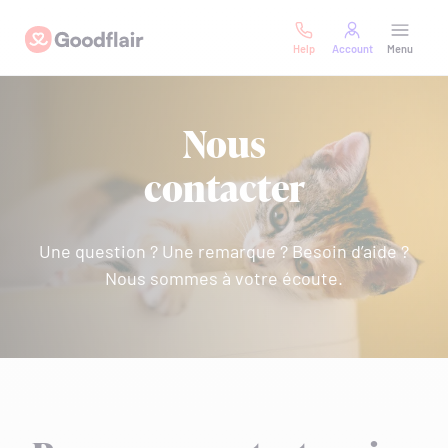
Skip
Goodflair
to
Help
Account
Menu
content
Nous
contacter
Une question ? Une remarque ? Besoin d’aide ?
Nous sommes à votre écoute.