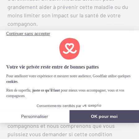
grandement aider à prévenir cette maladie ou du
moins limiter son impact sur la santé de votre
compagnon.
Chez Goodflair,
l’urolithiase canine n’est
pas une fatalité
L’
urolithiase
, ou la formation de calculs urinaires,
est une affection qui peut toucher tous les
chiens. Chez Goodflair, nous avons à cœur d’aider
les propriétaires d’animaux dans le soin de leurs
compagnons et nous comprenons que vous
puissiez vous demander si cette condition