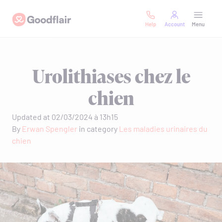
Skip
Goodflair
to
Help
Account
Menu
content
Urolithiases chez le
chien
Updated at 02/03/2024 à 13h15
By
Erwan Spengler
in category
Les maladies urinaires du
chien