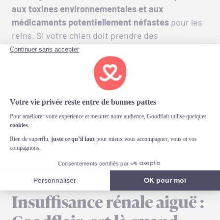
aux toxines environnementales et aux
médicaments potentiellement néfastes
pour les
reins. Si votre chien doit prendre des
médicaments régulièrement, discutez-en avec
votre vétérinaire afin qu’il puisse surveiller
étroitement sa fonction rénale.
Enfin, assurez-vous que votre animal bénéficie
d’un suivi vétérinaire régulier. Les contrôles
annuels permettent souvent de détecter
précocement les signes d’une insuffisance rénale
potentielle et donc d’intervenir rapidement si
nécessaire.
Insuffisance rénale aiguë :