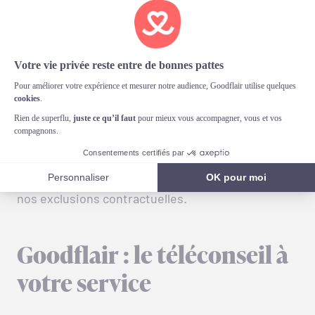
que l’ostéosynthèse chez le chien, vous
permettant ainsi de vous concentrer pleinement
sur le bien-être de votre animal. Soyez
simplement vigilant à une chose : certaines
maladies orthopédiques nécessitant des
ostéosynthèses sont
d’origine héréditaire, ou
congénitales (présentes dès la naissance) :
quand tel est le cas, Goodflair ne peut pas
prendre en charge
les interventions
chirurgicales, car elles entrent dans le champs de
nos exclusions contractuelles.
Goodflair : le téléconseil à
votre service