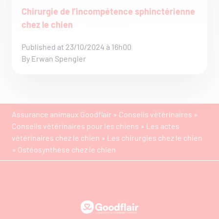
Chirurgie de l’incompétence sphinctérienne
chez le chien
Published at 23/10/2024 à 16h00
By Erwan Spengler
Assurance animaux Goodflair
»
Conseils vétérinaires
»
Conseils vétérinaires pour les chiens
»
Les actes
vétérinaires chez le chien
»
Les chirurgies chez le chien
»
Ostéosynthèse chez le chien
Goodflair