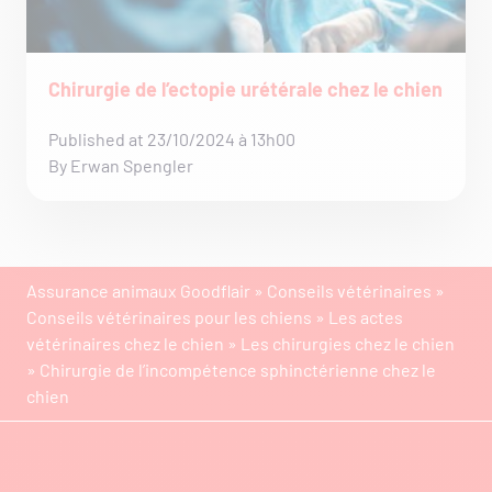
Chirurgie de l’ectopie urétérale chez le chien
Published at 23/10/2024 à 13h00
By Erwan Spengler
Assurance animaux Goodflair
»
Conseils vétérinaires
»
Conseils vétérinaires pour les chiens
»
Les actes
vétérinaires chez le chien
»
Les chirurgies chez le chien
»
Chirurgie de l’incompétence sphinctérienne chez le
chien