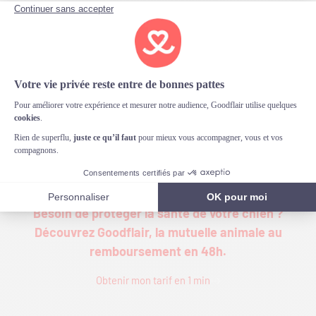
chien est essentielle et nous nous engageons à
fournir un
support complet
pour assurer son bien-
être tout au long de ce processus délicat. Avec
Goodflair à vos côtés, vous pouvez aborder cette
étape avec plus de confiance et moins
d’inquiétudes financières. C’est notre dévotion à
vos animaux, et la qualité de notre service-client,
qui nous place
opérateur d’assurance santé
animale sur Trustpilot
, plateforme de référence
d’avis certifiés sur le web.
Besoin de protéger la santé de votre chien ?
Découvrez Goodflair, la mutuelle animale au
remboursement en 48h.
Obtenir mon tarif en 1 min