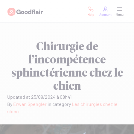
Skip
Goodflair
to
Help
Account
Menu
content
Chirurgie de
l’incompétence
sphinctérienne chez le
chien
Updated at 25/09/2024 à 08h41
By
Erwan Spengler
in category
Les chirurgies chez le
chien