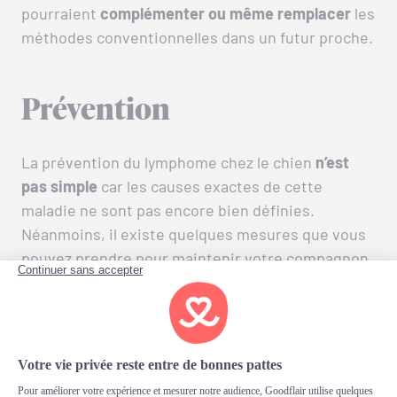
pourraient
complémenter ou même remplacer
les
méthodes conventionnelles dans un futur proche.
Prévention
La prévention du lymphome chez le chien
n’est
pas simple
car les causes exactes de cette
maladie ne sont pas encore bien définies.
Néanmoins, il existe quelques mesures que vous
pouvez prendre pour maintenir votre compagnon
en bonne santé et réduire son risque de
développer des problèmes de santé. Assurez-
vous d’abord que votre chien bénéficie d’une
alimentation équilibrée et adaptée à ses besoins
spécifiques
. Une nutrition adéquate peut