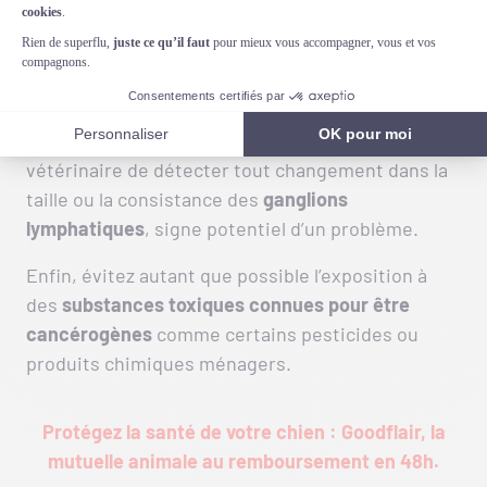
renforcer le système immunitaire du chien, ce qui
pourrait l’aider à résister aux maladies.
Il est également recommandé de faire
régulièrement examiner votre chien par un
vétérinaire
. Un
contrôle annuel
permettra au
vétérinaire de détecter tout changement dans la
taille ou la consistance des
ganglions
lymphatiques
, signe potentiel d’un problème.
Enfin, évitez autant que possible l’exposition à
des
substances toxiques connues pour être
cancérogènes
comme certains pesticides ou
produits chimiques ménagers.
Protégez la santé de votre chien : Goodflair, la
mutuelle animale au remboursement en 48h.