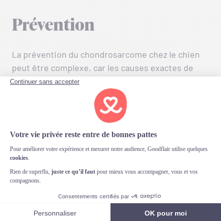
Prévention
La prévention du chondrosarcome chez le chien
peut être complexe, car les causes exactes de
cette maladie restent souvent inconnues. Malgré
l’incertitude autour des causes, il est possible de
prendre certaines mesures pour réduire les
risques. Une
alimentation équilibrée et riche en
nutriments essentiels
peut contribuer à renforcer
le système immunitaire de votre chien, lui
permettant ainsi de combattre diverses maladies.
Gardez un œil attentif sur
l’état de santé de votre
chien
. Si votre chien présente des signes
inhabituels, comme une
boiterie persistante
ou