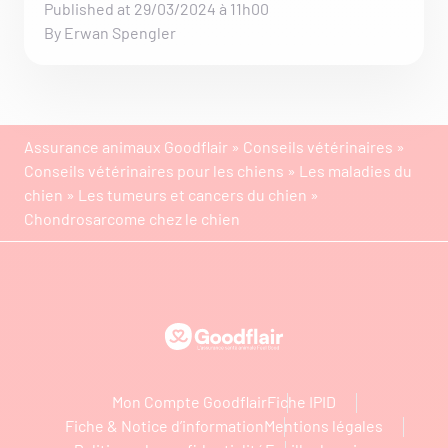
Published at 29/03/2024 à 11h00
By Erwan Spengler
Assurance animaux Goodflair
»
Conseils vétérinaires
»
Conseils vétérinaires pour les chiens
»
Les maladies du
chien
»
Les tumeurs et cancers du chien
»
Chondrosarcome chez le chien
Goodflair
Mon Compte Goodflair
Fiche IPID
Fiche & Notice d’information
Mentions légales