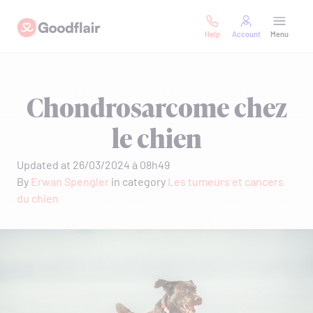
Skip
Goodflair
to
Help
Account
Menu
content
Chondrosarcome chez
le chien
Updated at 26/03/2024 à 08h49
By
Erwan Spengler
in category
Les tumeurs et cancers
du chien