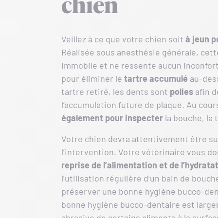
chien
Veillez à ce que votre chien soit
à jeun
p
Réalisée sous anesthésie générale, cett
immobile et ne ressente aucun inconfort.
pour éliminer le
tartre accumulé
au-dess
tartre retiré, les dents sont
polies
afin d
l’accumulation future de plaque. Au cour
également pour inspecter
la bouche, la 
Votre chien devra attentivement être surv
l’intervention. Votre vétérinaire vous 
reprise de l’alimentation et de l’hydrata
l’utilisation régulière d’un bain de bouc
préserver une bonne hygiène bucco-dent
bonne hygiène bucco-dentaire est largemen
abrasive de certains aliments à la surfa