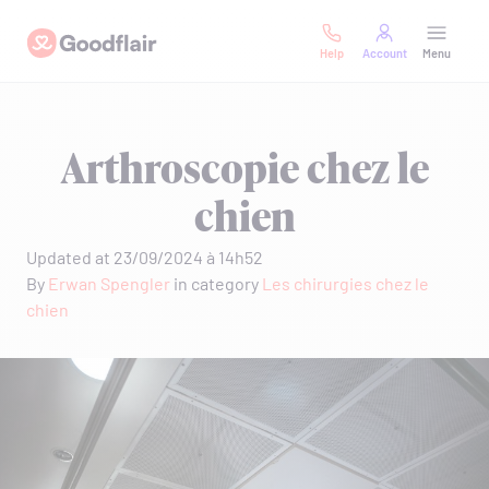
Skip
Goodflair
to
Help
Account
Menu
content
Arthroscopie chez le
chien
Updated at 23/09/2024 à 14h52
By
Erwan Spengler
in category
Les chirurgies chez le
chien