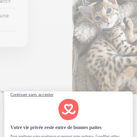
actif
 une
re