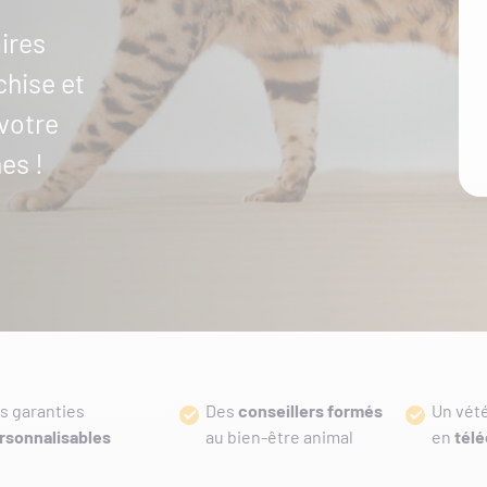
ires
chise et
votre
es !
s garanties
Des
conseillers formés
Un vét
rsonnalisables
au bien-être animal
en
télé