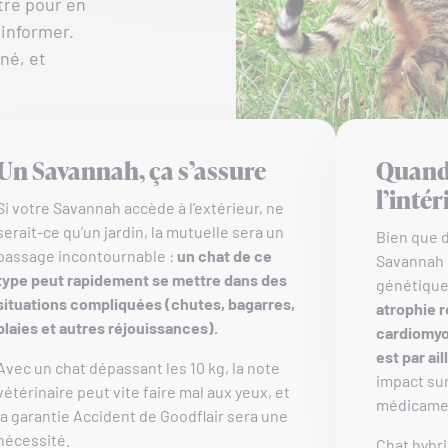
tre pour en
 informer.
né, et
Un Savannah, ça s’assure
Quand 
l’intér
Si votre Savannah accède à l’extérieur, ne
serait-ce qu’un jardin, la mutuelle sera un
Bien que d
passage incontournable :
un chat de ce
Savannah 
type peut rapidement se mettre dans des
génétiqu
situations compliquées (chutes, bagarres,
atrophie 
plaies et autres réjouissances).
cardiomyo
est par ail
Avec un chat dépassant les 10 kg, la note
impact su
vétérinaire peut vite faire mal aux yeux, et
médicame
la garantie Accident de Goodflair sera une
nécessité.
Chat hybri