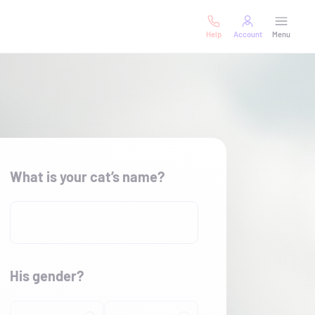
Help
Account
Menu
What is your cat’s name?
His gender?