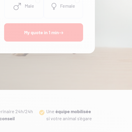
Male
Female
My quote in 1 min
érinaire 24h/24h
Une
équipe mobilisée
conseil
si votre animal s’égare