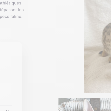
athlétiques
 dépasser les
pèce féline.