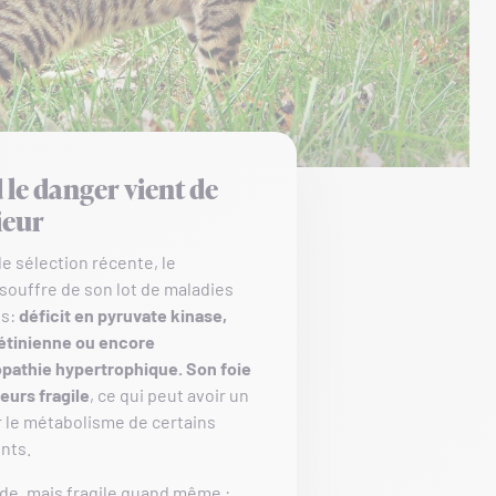
le danger vient de
ieur
e sélection récente, le
souffre de son lot de maladies
es:
déficit en pyruvate kinase,
rétinienne ou encore
pathie hypertrophique.
Son foie
leurs fragile
, ce qui peut avoir un
r le métabolisme de certains
nts.
de, mais fragile quand même :