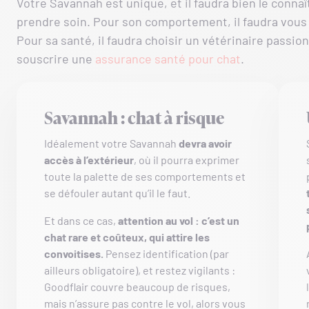
Votre Savannah est unique, et il faudra bien le connaî
prendre soin. Pour son comportement, il faudra vous
Pour sa santé, il faudra choisir un vétérinaire passion
souscrire une
assurance santé pour chat
.
Savannah : chat à risque
Idéalement votre Savannah
devra avoir
accès à l’extérieur
, où il pourra exprimer
toute la palette de ses comportements et
se défouler autant qu’il le faut.
Et dans ce cas,
attention au vol : c’est un
chat rare et coûteux, qui attire les
convoitises.
Pensez identification (par
ailleurs obligatoire), et restez vigilants :
Goodflair couvre beaucoup de risques,
mais n’assure pas contre le vol, alors vous