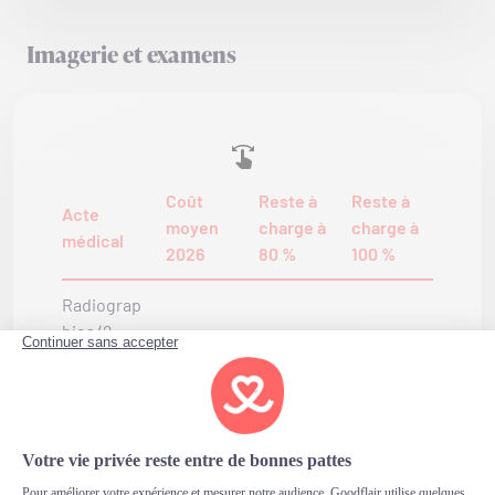
Imagerie et examens
Coût
Reste à
Reste à
Acte
moyen
charge à
charge à
médical
2026
80 %
100 %
Radiograp
hies (2
70–100 €
14–20 €
0 €
incidence
s)
Échograp
hie
120–180
24–36 €
0 €
abdominal
€