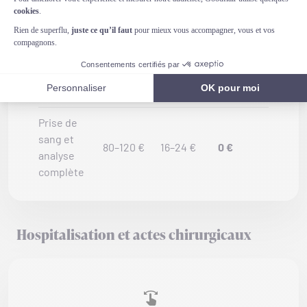
e
Scanner
(tomoden
600–900
120–180
0 €
sitométrie
€
€
)
Prise de
sang et
80–120 €
16–24 €
0 €
analyse
complète
Hospitalisation et actes chirurgicaux