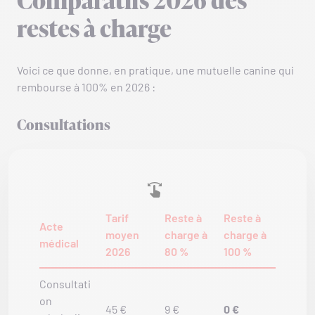
Comparatifs 2026 des
restes à charge
Voici ce que donne, en pratique, une mutuelle canine qui
rembourse à 100% en 2026 :
Consultations
Tarif
Reste à
Reste à
Acte
moyen
charge à
charge à
médical
2026
80 %
100 %
Consultati
on
45 €
9 €
0 €