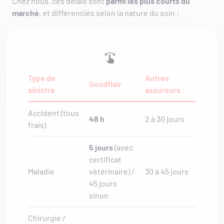
Chez nous, ces délais sont
parmi les plus courts du
marché
, et différenciés selon la nature du soin :
Type de
Autres
Goodflair
sinistre
assureurs
Accident (tous
48 h
2 à 30 jours
frais)
5 jours
(avec
certificat
Maladie
vétérinaire) /
30 à 45 jours
45 jours
sinon
Chirurgie /