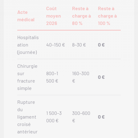
Coût
Reste à
Reste à
Acte
moyen
charge à
charge à
médical
2026
80 %
100 %
Hospitalis
ation
40–150 €
8–30 €
0 €
(journée)
Chirurgie
sur
800–1
160–300
0 €
fracture
500 €
€
simple
Rupture
du
1 500–3
300–600
ligament
0 €
000 €
€
croisé
antérieur