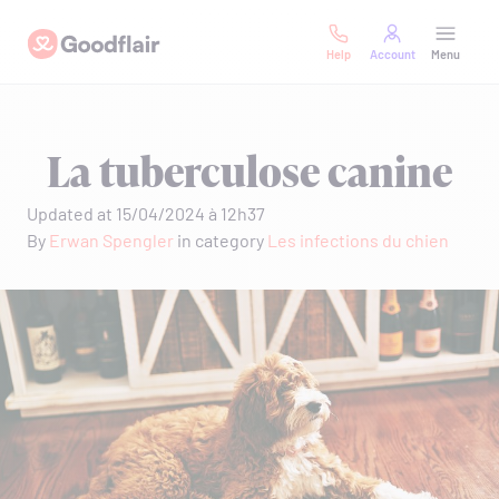
Skip
Goodflair
to
Help
Account
Menu
content
La tuberculose canine
Updated at 15/04/2024 à 12h37
By
Erwan Spengler
in category
Les infections du chien