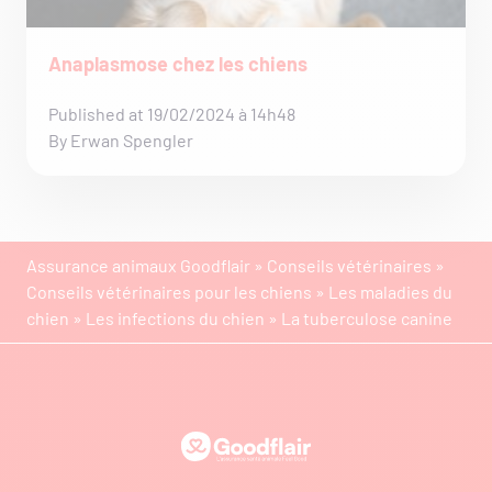
Anaplasmose chez les chiens
Published at 19/02/2024 à 14h48
By Erwan Spengler
Assurance animaux Goodflair
»
Conseils vétérinaires
»
Conseils vétérinaires pour les chiens
»
Les maladies du
chien
»
Les infections du chien
»
La tuberculose canine
Goodflair