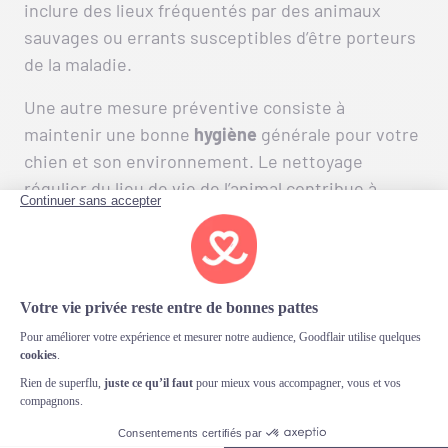
inclure des lieux fréquentés par des animaux
sauvages ou errants susceptibles d’être porteurs
de la maladie.
Une autre mesure préventive consiste à
maintenir une bonne
hygiène
générale pour votre
chien et son environnement. Le nettoyage
régulier du lieu de vie de l’animal contribue à
réduire les risques d’infection. Il en va de même
pour ses accessoires tels que gamelles, jouets et
couchage.
Il est également bénéfique pour votre compagnon
canin d’avoir un
système immunitaire fort
afin
qu’il puisse résister aux infections potentielles.
Une alimentation équilibrée riche en nutriments
essentiels ainsi qu’un exercice physique régulier
peuvent aider à renforcer son système