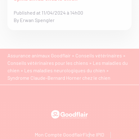
Published at 11/04/2024 à 14h00
By Erwan Spengler
Assurance animaux Goodflair
»
Conseils vétérinaires
»
Conseils vétérinaires pour les chiens
»
Les maladies du
chien
»
Les maladies neurologiques du chien
»
Syndrome Claude-Bernard Horner chez le chien
Goodflair
Mon Compte Goodflair
Fiche IPID