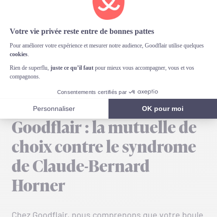
neurologiques postopératoires telles que le
syndrome de Claude-Bernard-Horner. Enfin, un
style de vie sain
comprenant une
alimentation
équilibrée
et suffisamment d’exercice aide à
maintenir un
système immunitaire fort
capable de
résister aux maladies qui peuvent provoquer ce
syndrome.
Goodflair : la mutuelle de
choix contre le syndrome
de Claude-Bernard
Horner
Chez Goodflair, nous comprenons que votre boule