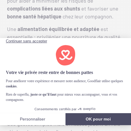
pour aider à minimiser les risques de
complications liées aux shunts
et favoriser une
bonne santé hépatique
chez leur compagnon.
Une
alimentation équilibrée et adaptée
est
essentielle ; privilégier une nourriture de qualité,
faible en protéines
si recommandé par votre
vétérinaire, peut contribuer au bien-être du foie.
Assurer un
suivi vétérinaire régulier
permet
également d’identifier rapidement tout signe
avant-coureur de
problèmes hépatiques
ou
autres maladies pouvant affecter la santé de votre
boule de poils. Enfin, éviter l’exposition à des
substances toxiques ou nocives
dans
l’environnement quotidien du chien aide à
préserver son système hépatique en bon état.
Ces gestes simples mais efficaces jouent un rôle