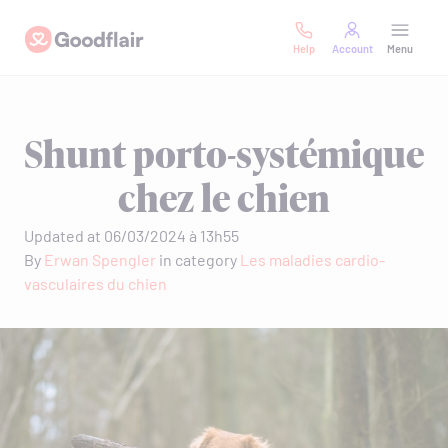
Skip
Goodflair
to
Help
Account
Menu
content
Shunt porto-systémique
chez le chien
Updated at 06/03/2024 à 13h55
By
Erwan Spengler
in category
Les maladies cardio-
vasculaires du chien