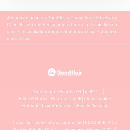
Assurance animaux Goodflair
»
Conseils vétérinaires
»
Conseils vétérinaires pour les chats
»
Les maladies du
chat
»
Les maladies endocriniennes du chat
»
Obésité
chez le chat
Goodflair
Mon Compte Goodflair
Fiche IPID
Fiche & Notice d’information
Mentions légales
Politique de confidentialité
Feuille de soins
Good Flair Care - SAS au capital de 1 000 000 € - RCS
Nantes 918 164 831 - Courtier en assurance ORIAS n°