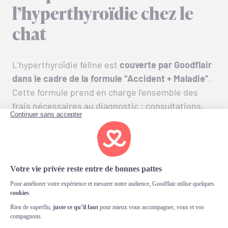
l’hyperthyroïdie chez le
chat
L’hyperthyroïdie féline est
couverte par Goodflair
dans le cadre de la formule “Accident + Maladie”
.
Cette formule prend en charge l’ensemble des
frais nécessaires au diagnostic : consultations,
analyses sanguines, dosages hormonaux
spécifiques et examens d’imagerie comme
l’échographie ou le scanner, avec un
remboursement adapté à la formule choisie. Les
traitements, médicaments prescrits,
hospitalisations ou soins intensifs nécessaires
sont également couverts. Avec Goodflair, les
propriétaires de chats bénéficient d’une