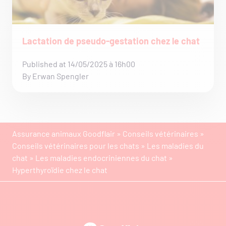
Lactation de pseudo-gestation chez le chat
Published at 14/05/2025 à 16h00
By Erwan Spengler
Assurance animaux Goodflair
»
Conseils vétérinaires
»
Conseils vétérinaires pour les chats
»
Les maladies du
chat
»
Les maladies endocriniennes du chat
»
Hyperthyroïdie chez le chat