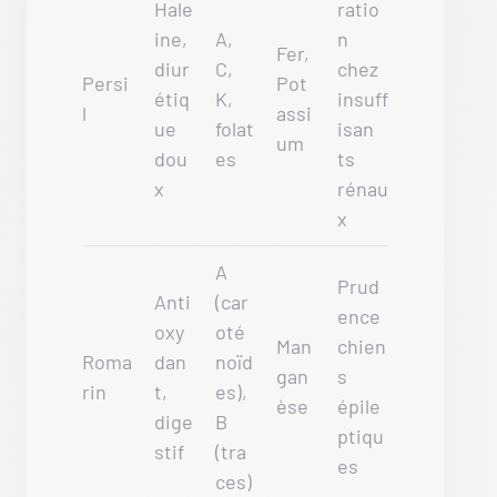
Hale
ratio
ine,
A,
n
Fer,
diur
C,
chez
Persi
Pot
étiq
K,
insuff
l
assi
ue
folat
isan
um
dou
es
ts
x
rénau
x
A
Prud
Anti
(car
ence
oxy
oté
Man
chien
Roma
dan
noïd
gan
s
rin
t,
es),
èse
épile
dige
B
ptiqu
stif
(tra
es
ces)