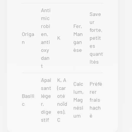
Anti
Save
mic
ur
robi
Fer,
forte,
Origa
en,
Man
K
petit
n
anti
gan
es
oxy
èse
quant
dan
ités
t
Apai
K, A
Calc
Préfé
sant
(car
ium,
rer
Basili
lége
oté
Mag
frais
c
r,
noïd
nési
hach
dige
es),
um
é
stif
C