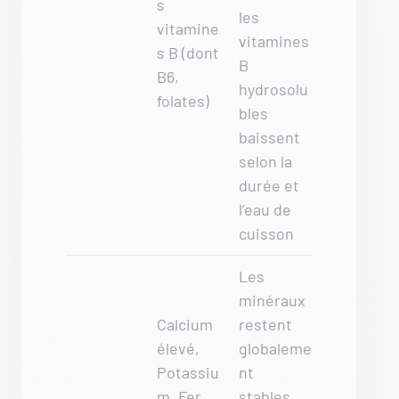
s
les
vitamine
vitamines
s B (dont
B
B6,
hydrosolu
folates)
bles
baissent
selon la
durée et
l’eau de
cuisson
Les
minéraux
Calcium
restent
élevé,
globaleme
Potassiu
nt
m, Fer,
stables,