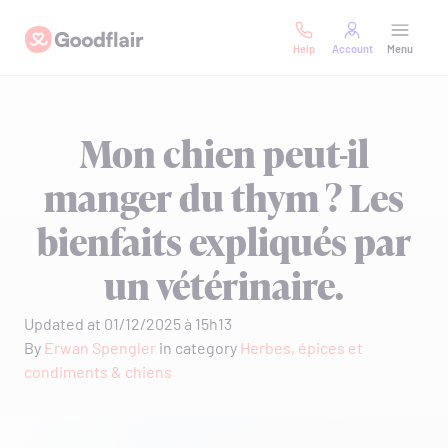
Skip
Goodflair
to
Help
Account
Menu
content
Mon chien peut-il
manger du thym ? Les
bienfaits expliqués par
un vétérinaire.
Updated at 01/12/2025 à 15h13
By
Erwan Spengler
in category
Herbes, épices et
condiments & chiens