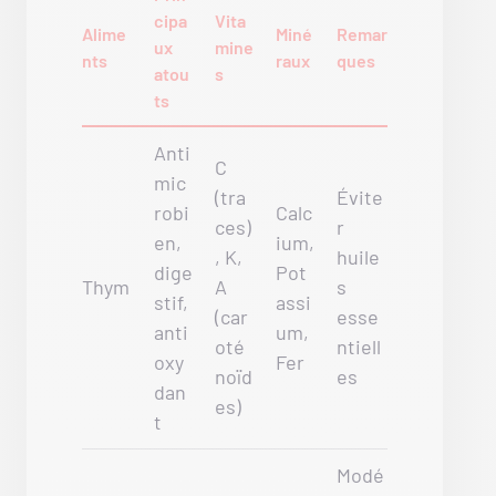
cipa
Vita
Alime
Miné
Remar
ux
mine
nts
raux
ques
atou
s
ts
Anti
C
mic
(tra
Évite
robi
Calc
ces)
r
en,
ium,
, K,
huile
dige
Pot
Thym
A
s
stif,
assi
(car
esse
anti
um,
oté
ntiell
oxy
Fer
noïd
es
dan
es)
t
Modé