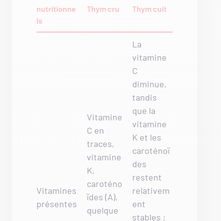
nutritionne
Thym cru
Thym cuit
ls
La
vitamine
C
diminue,
tandis
que la
Vitamine
vitamine
C en
K et les
traces,
caroténoï
vitamine
des
K,
restent
caroténo
Vitamines
relativem
ïdes (A),
présentes
ent
quelque
stables ;