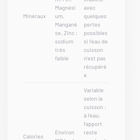
Magnési
avec
Minéraux
um,
quelques
Manganè
pertes
se, Zinc ;
possibles
sodium
si l’eau de
très
cuisson
faible
n’est pas
récupéré
e
Variable
selon la
cuisson :
à l’eau,
l’apport
Environ
reste
Calories