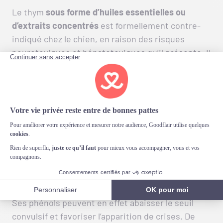
Le thym
sous forme d’huiles essentielles ou
d’extraits concentrés
est formellement contre-
indiqué chez le chien, en raison des risques
neurotoxiques et hépatotoxiques qu’il présente. Il
est donc impératif de l’éviter sous ces formes.
Pendant la
gestation
et l’allaitement
, le thym est
également déconseillé : les données scientifiques
restent insuffisantes et certains composés
pourraient avoir un effet utérotonique (c’est-à-
dire stimuler les contractions utérines). Par
précaution, mieux vaut s’abstenir durant ces
périodes sensibles.
En cas
d’épilepsie
active, le thym doit être évité.
Ses phénols peuvent en effet abaisser le seuil
convulsif et favoriser l’apparition de crises. De