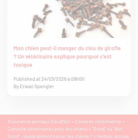
Mon chien peut-il manger du clou de girofle
? Un vétérinaire explique pourquoi c’est
toxique
Published at 24/03/2026 à 09h00
By Erwan Spengler
Assurance animaux Goodflair
»
Conseils vétérinaires
»
Conseils vétérinaires pour les chiens
»
"Good" ou "Not
Good" : quels aliments pour les chiens ?
»
Herbes, épices