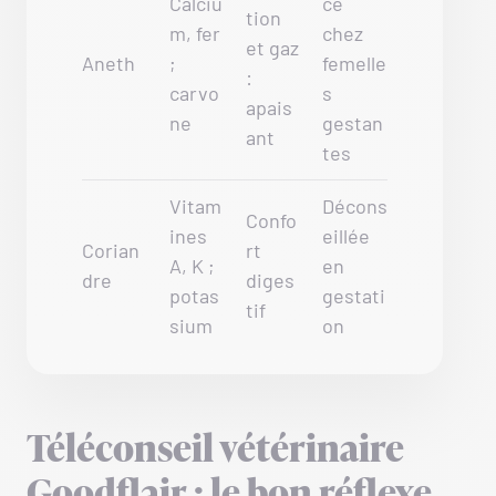
Calciu
ce
tion
m, fer
chez
et gaz
Aneth
;
femelle
:
carvo
s
apais
ne
gestan
ant
tes
Vitam
Décons
Confo
ines
eillée
Corian
rt
A, K ;
en
dre
diges
potas
gestati
tif
sium
on
Téléconseil vétérinaire