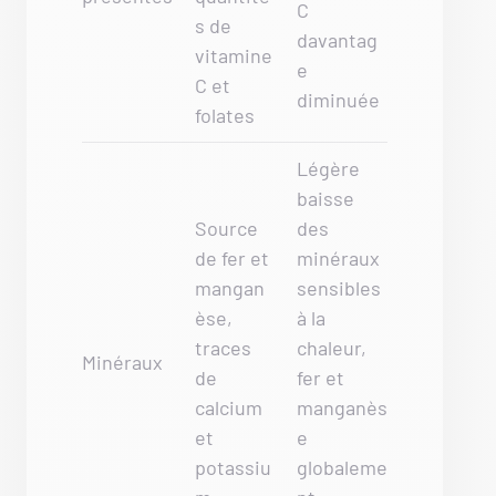
C
s de
davantag
vitamine
e
C et
diminuée
folates
Légère
baisse
Source
des
de fer et
minéraux
mangan
sensibles
èse,
à la
traces
chaleur,
Minéraux
de
fer et
calcium
manganès
et
e
potassiu
globaleme