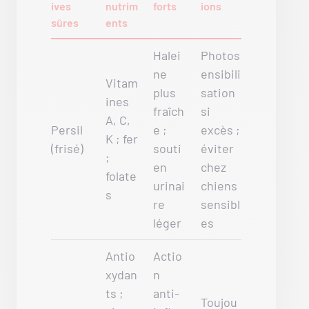
ives
nutrim
forts
ions
sûres
ents
Halei
Photos
ne
ensibili
Vitam
plus
sation
ines
fraîch
si
A, C,
Persil
e ;
excès ;
K ; fer
(frisé)
souti
éviter
;
en
chez
folate
urinai
chiens
s
re
sensibl
léger
es
Antio
Actio
xydan
n
ts ;
anti-
Toujou