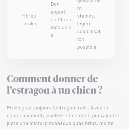
globaleme
Bon
nt
apport
Fibres
stables,
en fibres
totales
légère
insoluble
solubilisat
s
ion
possible
Comment donner de
l’estragon à un chien ?
Privilégiez toujours l’estragon frais : lavez-le
soigneusement, ciselez-le finement, puis ajoutez
juste une micro-pincée (quelques brins, moins