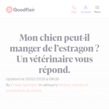
Skip
Goodflair
to
Help
Account
Menu
content
Mon chien peut-il
manger de l’estragon ?
Un vétérinaire vous
répond.
Updated at 03/02/2026 à 09h30
By
Erwan Spengler
in category
Herbes, épices et
condiments & chiens