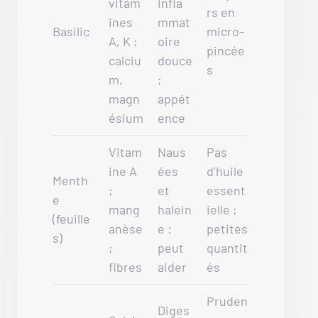
vitam
infla
rs en
ines
mmat
Basilic
micro-
A, K ;
oire
pincée
calciu
douce
s
m,
;
magn
appét
ésium
ence
Vitam
Naus
Pas
ine A
ées
d’huile
Menth
;
et
essent
e
mang
halein
ielle ;
(feuille
anèse
e :
petites
s)
;
peut
quantit
fibres
aider
és
Pruden
Diges