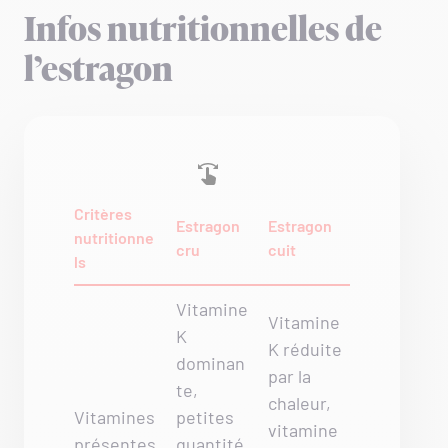
Infos nutritionnelles de
l’estragon
Critères
Estragon
Estragon
nutritionne
cru
cuit
ls
Vitamine
Vitamine
K
K réduite
dominan
par la
te,
chaleur,
Vitamines
petites
vitamine
présentes
quantité