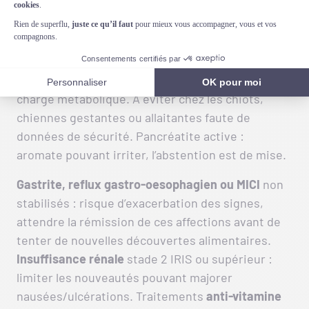
est déconseillé ?
Déconseillé en cas d’hépatite active, cholestase
ou cytolyse persistante :
l’estragole possède un
potentiel hépatotoxique
, inutile d’ajouter une
charge métabolique. À éviter chez les chiots,
chiennes gestantes ou allaitantes faute de
données de sécurité. Pancréatite active :
aromate pouvant irriter, l’abstention est de mise.
Gastrite, reflux gastro-oesophagien ou MICI
non
stabilisés : risque d’exacerbation des signes,
attendre la rémission de ces affections avant de
tenter de nouvelles découvertes alimentaires.
Insuffisance
rénale
stade 2 IRIS ou supérieur :
limiter les nouveautés pouvant majorer
nausées/ulcérations. Traitements
anti-vitamine