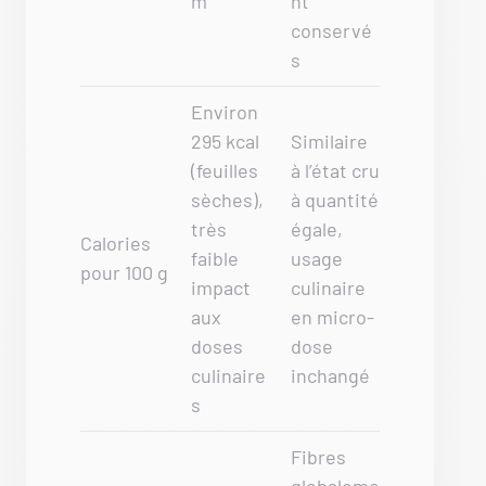
m
nt
conservé
s
Environ
295 kcal
Similaire
(feuilles
à l’état cru
sèches),
à quantité
très
égale,
Calories
faible
usage
pour 100 g
impact
culinaire
aux
en micro-
doses
dose
culinaire
inchangé
s
Fibres