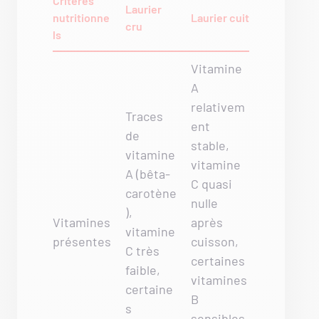
Critères
Laurier
nutritionne
Laurier cuit
cru
ls
Vitamine
A
relativem
Traces
ent
de
stable,
vitamine
vitamine
A (bêta-
C quasi
carotène
nulle
),
Vitamines
après
vitamine
présentes
cuisson,
C très
certaines
faible,
vitamines
certaine
B
s
sensibles