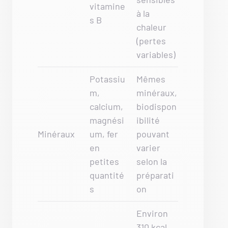
vitamine
à la
s B
chaleur
(pertes
variables)
Potassiu
Mêmes
m,
minéraux,
calcium,
biodispon
magnési
ibilité
Minéraux
um, fer
pouvant
en
varier
petites
selon la
quantité
préparati
s
on
Environ
310 kcal,