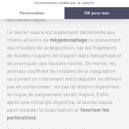
essentielles qu’elle contient exercent un effet
irritant sur les muqueuses et peuvent provoquer
des hémorragies.
Le laurier-sauce est également déconseillé aux
chiens atteints de
mégaœsophage
ou présentant
des troubles de la déglutition, car les fragments
de feuilles risquent de stagner dans l’œsophage et
de provoquer des fausses routes. De même, les
animaux souffrant de troubles de la coagulation
ou suivant un traitement anticoagulant ne doivent
pas en consommer : en cas de lésions digestives,
le risque de saignement serait majoré. Enfin,
après une chirurgie digestive, le laurier-sauce
peut retarder la cicatrisation et
favoriser les
perforations
.