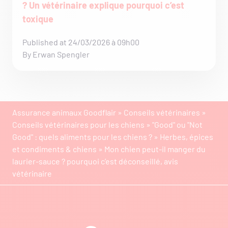
? Un vétérinaire explique pourquoi c’est
toxique
Published at 24/03/2026 à 09h00
By Erwan Spengler
Assurance animaux Goodflair
»
Conseils vétérinaires
»
Conseils vétérinaires pour les chiens
»
"Good" ou "Not
Good" : quels aliments pour les chiens ?
»
Herbes, épices
et condiments & chiens
»
Mon chien peut-il manger du
laurier-sauce ? pourquoi c’est déconseillé, avis
vétérinaire