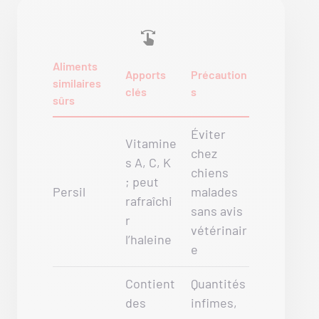
Aliments
Apports
Précaution
similaires
clés
s
sûrs
Éviter
Vitamine
chez
s A, C, K
chiens
; peut
Persil
malades
rafraîchi
sans avis
r
vétérinair
l’haleine
e
Contient
Quantités
des
infimes,