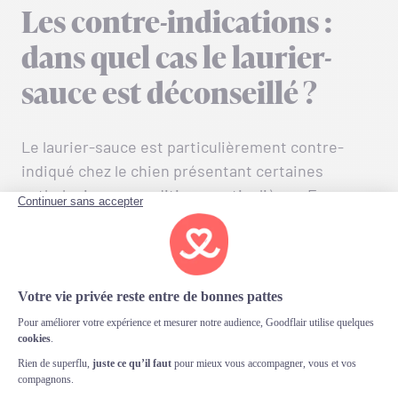
Les contre-indications :
dans quel cas le laurier-
sauce est déconseillé ?
Le laurier-sauce est particulièrement contre-
indiqué chez le chien présentant certaines
pathologies ou conditions particulières. En cas
d’
insuffisance hépatique ou de shunt porto-
systémique
, le foie ne parvient pas à métaboliser
correctement les phénylpropanoïdes contenus
dans le laurier, ce qui expose l’animal à un risque
d’accumulation toxique. Les chiens souffrant
d’ulcère gastro-duodénal ou ayant des
antécédents d’érosion digestive doivent
également éviter cette plante : les huiles