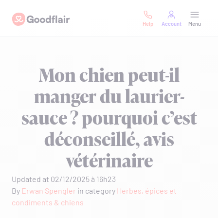
Skip
Goodflair
to
Help
Account
Menu
content
Mon chien peut-il
manger du laurier-
sauce ? pourquoi c’est
déconseillé, avis
vétérinaire
Updated at 02/12/2025 à 16h23
By
Erwan Spengler
in category
Herbes, épices et
condiments & chiens