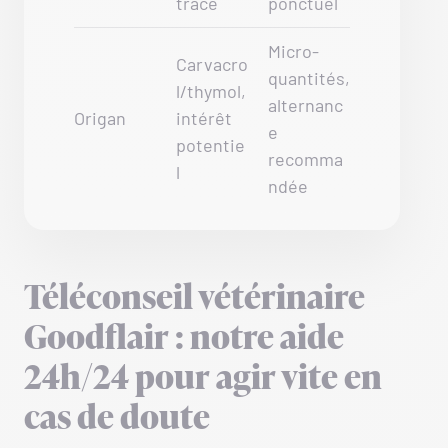
trace
ponctuel
Micro-
Carvacro
quantités,
l/thymol,
alternanc
Origan
intérêt
e
potentie
recomma
l
ndée
Téléconseil vétérinaire
Goodflair : notre aide
24h/24 pour agir vite en
cas de doute