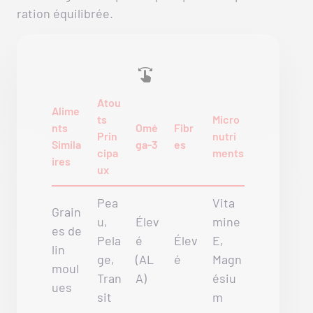
ration équilibrée.
Atou
Alime
ts
Micro
nts
Omé
Fibr
Prin
nutri
Simila
ga-3
es
cipa
ments
ires
ux
Pea
Vita
Grain
u,
Élev
mine
es de
Pela
é
Élev
E,
lin
ge,
(AL
é
Magn
moul
Tran
A)
ésiu
ues
sit
m