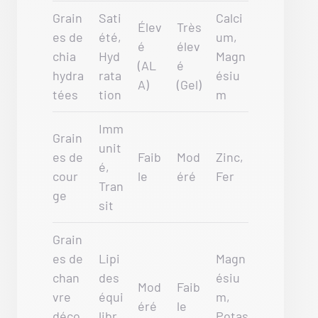
Grain
Sati
Calci
Élev
Très
es de
été,
um,
é
élev
chia
Hyd
Magn
(AL
é
hydra
rata
ésiu
A)
(Gel)
tées
tion
m
Imm
Grain
unit
es de
Faib
Mod
Zinc,
é,
cour
le
éré
Fer
Tran
ge
sit
Grain
es de
Lipi
Magn
chan
des
ésiu
Mod
Faib
vre
équi
m,
éré
le
déco
libr
Potas