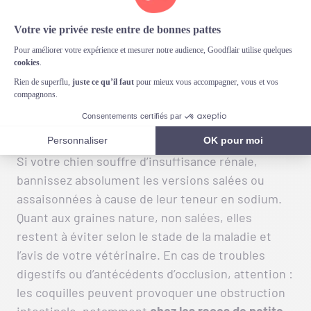
Si votre chien souffre de pancréatite
, mieux vaut
oublier les graines de tournesol : leur richesse en
lipides risque de stimuler la sécrétion
pancréatique et d’aggraver l’inflammation. En cas
d’hyperlipidémie, d’obésité ou de diabète, même
décortiquées, ces petites graines font grimper
les triglycérides et peuvent déstabiliser la
glycémie.
Si votre chien souffre d’insuffisance rénale,
bannissez absolument les versions salées ou
assaisonnées à cause de leur teneur en sodium.
Quant aux graines nature, non salées, elles
restent à éviter selon le stade de la maladie et
l’avis de votre vétérinaire. En cas de troubles
digestifs ou d’antécédents d’occlusion, attention :
les coquilles peuvent provoquer une obstruction