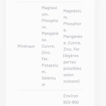
Magnési
Magnésiu
um,
m,
Phospho
Phosphor
re,
e,
Manganè
Manganès
se,
e, Cuivre,
Minéraux
Cuivre,
Zinc, Fer
Zinc,
(légères
Fer,
pertes
Potassiu
possibles
m,
selon
Séléniu
cuisson)
m
Environ
620–650