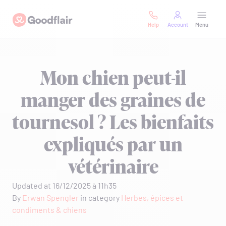
Skip
Goodflair
to
Help
Account
Menu
content
Mon chien peut-il
manger des graines de
tournesol ? Les bienfaits
expliqués par un
vétérinaire
Updated at 16/12/2025 à 11h35
By
Erwan Spengler
in category
Herbes, épices et
condiments & chiens