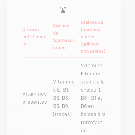
Graines de
Graines
Critères
tournesol
de
nutritionne
cuites
tournesol
ls
(grillées,
crues
non salées)
Vitamine
E (moins
Vitamine
stable à la
s E, B1,
chaleur),
Vitamines
B6, B3,
B3 ; B1 et
présentes
B5, B9
B6 en
(traces)
baisse à la
torréfacti
on