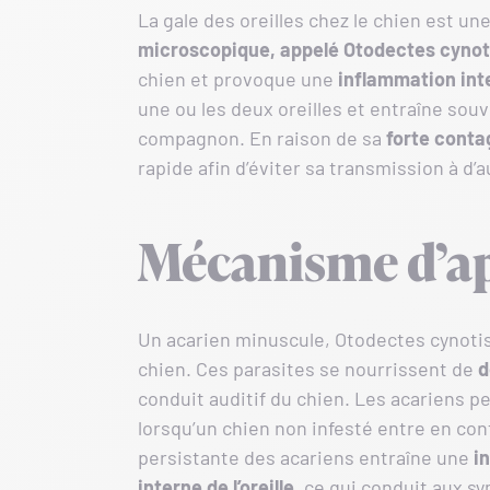
La gale des oreilles chez le chien est 
microscopique, appelé Otodectes cynot
chien et provoque une
inflammation int
une ou les deux oreilles et entraîne sou
compagnon. En raison de sa
forte conta
rapide afin d’éviter sa transmission à d’
Mécanisme d’ap
Un acarien minuscule, Otodectes cynotis, e
chien. Ces parasites se nourrissent de
d
conduit auditif du chien. Les acariens p
lorsqu’un chien non infesté entre en con
persistante des acariens entraîne une
i
interne de l’oreille
, ce qui conduit aux 