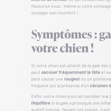
Rassurez-vous : même si votre compagnon
soulager son inconfort !
Symptômes : gar
votre chien !
Si votre chien est atteint de la gale des 
peut
secouer fréquemment la tête
et s
peut causer une
rougeur
ou un gonfleme
fréquent est la présence d’un
cérumen n
Enfin, votre chien pourrait sembler mal
l’équilibre
si la gale a provoqué une inf
auditif interne. Devant ces signes, il est