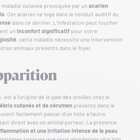
une maladie cutanée provoquée par un
acarien
is
. Cet acarien se loge dans le conduit auditif du
ense
dans ce dernier. L’infestation peut toucher
vent un
inconfort significatif
pour votre
giosité
, cette maladie nécessite une intervention
autres animaux présents dans le foyer.
parition
st à l’origine de la gale des oreilles chez le
ébris cutanés et de cérumen
présents dans le
euvent facilement passer d’un hôte à l’autre
tact direct avec un animal porteur. La présence
nflammation et une irritation intense de la peau
symptômes typiques que nous aborderons plus loin.