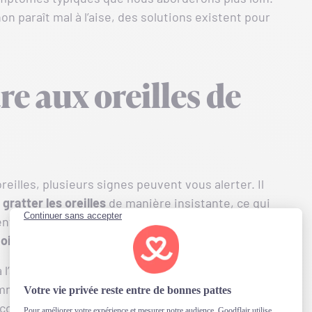
 paraît mal à l’aise, des solutions existent pour
e aux oreilles de
oreilles, plusieurs signes peuvent vous alerter. Il
e
gratter les oreilles
de manière insistante, ce qui
nt du conduit auditif. Un autre symptôme
oirâtre et malodorant
dans l’oreille.
 à l’aise ou même présenter des
troubles de
lammation importante propagée à son système
 conseillé de
consulter rapidement un vétérinaire