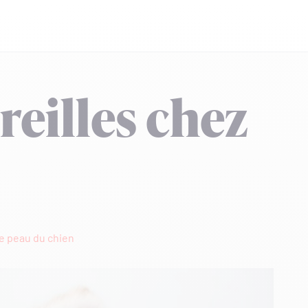
reilles chez
e peau du chien