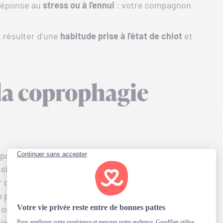
 réponse au
stress
ou
à
l’ennui
: votre compagnon
 résulter d’une
habitude prise à l’état de chiot
et
a coprophagie
rtement assez facile à identifier. En effet, il
nsiste à
manger ses propres selles
, ou celles
er ce comportement lors des promenades ou dans
n peut également avoir une
haleine désagréable
n (gare aux bisous !). Notez cependant que la
e, surtout si votre chien s’adonne à cette activité