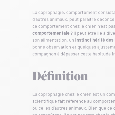
La coprophagie, comportement consistan
d’autres animaux, peut paraître déconc
ce comportement chez le chien n’est pa
comportementale
? Il peut être lié à di
son alimentation, un
instinct hérité des
bonne observation et quelques ajustements
compagnon à dépasser cette habitude in
Définition
La coprophagie chez le chien est un co
scientifique fait référence au comporte
ou celles d’autres animaux. Bien que ce
peu ragoûtant, il n’est pas rare chez le