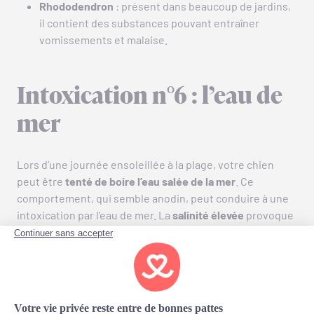
Rhododendron
: présent dans beaucoup de jardins,
il contient des substances pouvant entraîner
vomissements et malaise.
Intoxication n°6 : l’eau de
mer
Lors d’une journée ensoleillée à la plage, votre chien
peut être
tenté de boire l’eau salée de la mer
. Ce
comportement, qui semble anodin, peut conduire à une
intoxication par l’eau de mer. La
salinité élevée
provoque
des symptômes tels que vomissements, diarrhées et,
dans les cas plus graves, des troubles neurologiques
comme des convulsions. L’excès de sel
perturbe
gravement
l’
équilibre hydrique du corps du chien
. Si vous
remarquez que votre chien a ingéré beaucoup d’eau