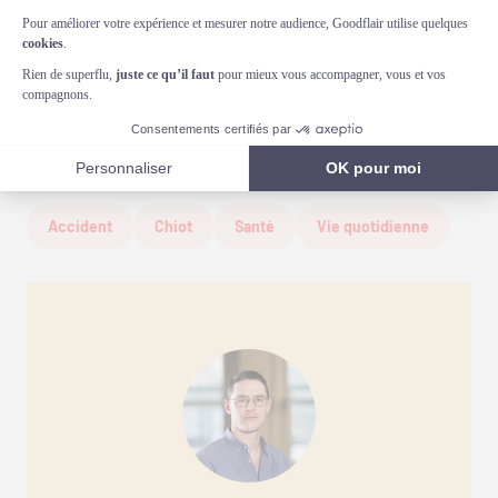
salée,
intervenez rapidement et consultez un vétérinaire
pour éviter toute complication sérieuse.
A lire aussi :
Les vers de mon chien
peuvent-ils se transmettre à mes
enfants ?
Accident
Chiot
Santé
Vie quotidienne