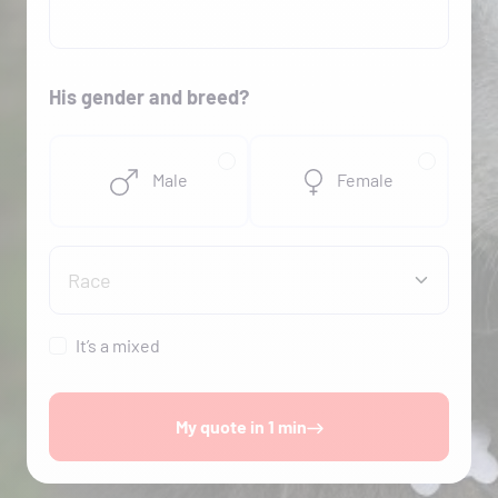
His gender and breed?
Male
Female
What is your dog’s breed?
Race
It’s a mixed
My quote in 1 min