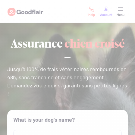
Skip
Goodflair
to
Help
Account
Menu
content
Assurance
chien croisé
Jusqu’à 100% de frais vétérinaires remboursés en
48h, sans franchise et sans engagement.
Demandez votre devis, garanti sans petites lignes
!
What is your dog’s name?