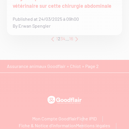
vétérinaire sur cette chirurgie abdominale
Published at 24/03/2025 à 09h00
By Erwan Spengler
1
2
3
4
…
16
Assurance animaux Goodflair
»
Chiot
»
Page 2
Goodflair
Mon Compte Goodflair
Fiche IPID
Fiche & Notice d’information
Mentions légales