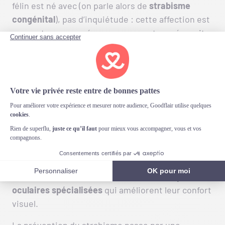
félin est né avec (on parle alors de
strabisme
congénital
), pas d’inquiétude : cette affection est
souvent sans conséquence grave et ne nécessite
généralement
pas de traitement particulier.
Pour les cas liés à des problèmes musculaires ou
neurologiques, la
chirurgie
peut être envisagée
pour corriger l’alignement des yeux. En cas de
strabisme causé par une maladie ou une infection,
traiter la condition sous-jacente est nécessaire.
Les vétérinaires peuvent prescrire des
médicaments
pour réduire l’inflammation ou
combattre les infections. En complément,
certains chats bénéficient aussi de
thérapies
oculaires spécialisées
qui améliorent leur confort
visuel.