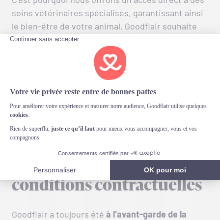
soins vétérinaires spécialisés, garantissant ainsi
le bien-être de votre animal. Goodflair souhaite
offrir une
tranquillité d’esprit
à ses membres :
aucun coût caché ne viendra s’ajouter à votre
stress lorsqu’il s’agit de soigner votre fidèle
compagnon. Tout est mis en œuvre pour faciliter
vos démarches et assurer une prise en charge
rapide et efficace.
Simplicité et flexibilité :
Goodflair simplifie vos
conditions contractuelles
Goodflair a toujours été
à l’avant-garde de la