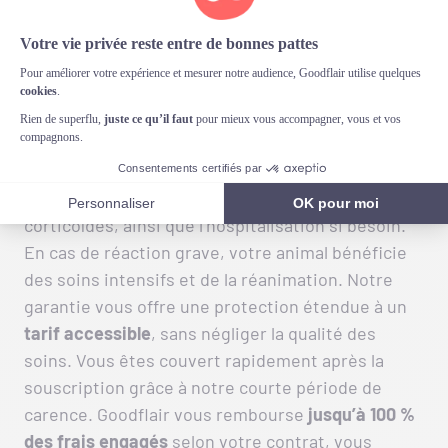
Goodflair
En cas de piqûre de frelon, notre
garantie
Accident couvre l’intégralité des soins
nécessaires
pour votre chat. Nous prenons en
charge les consultations d’urgence, les
traitements tels que les antihistaminiques ou les
corticoïdes, ainsi que l’hospitalisation si besoin.
En cas de réaction grave, votre animal bénéficie
des soins intensifs et de la réanimation. Notre
garantie vous offre une protection étendue à un
tarif accessible
, sans négliger la qualité des
soins. Vous êtes couvert rapidement après la
souscription grâce à notre courte période de
carence. Goodflair vous rembourse
jusqu’à 100 %
des frais engagés
selon votre contrat, vous