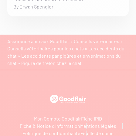
By Erwan Spengler
Assurance animaux Goodflair
»
Conseils vétérinaires
»
Conseils vétérinaires pour les chats
»
Les accidents du
chat
»
Les accidents par piqûres et envenimations du
chat
»
Piqûre de frelon chez le chat
Goodflair
Mon Compte Goodflair
Fiche IPID
Fiche & Notice d’information
Mentions légales
Politique de confidentialité
Feuille de soins