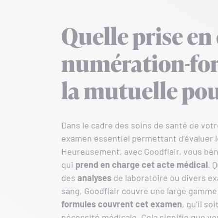
Quelle prise en
numération-fo
la mutuelle pou
Dans le cadre des soins de santé de vot
examen essentiel permettant d’évaluer le
Heureusement, avec Goodflair, vous bén
qui
prend en charge cet acte médical
. 
des
analyses
de laboratoire ou divers 
sang, Goodflair couvre une large gamme d
formules couvrent cet examen
, qu’il so
nécessité médicale. Cela signifie que v