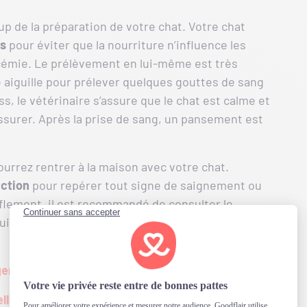
up de la préparation de votre chat. Votre chat
es
pour éviter que la nourriture n’influence les
émie. Le prélèvement en lui-même est très
ne aiguille pour prélever quelques gouttes de sang
s, le vétérinaire s’assure que le chat est calme et
ssurer. Après la prise de sang, un pansement est
urrez rentrer à la maison avec votre chat.
nction
pour repérer tout signe de saignement ou
nflement, il est recommandé de consulter le
uivant ces conseils, votre petit félin se remettra
er la santé de votre chat ?
elle animale au remboursement en 48h.