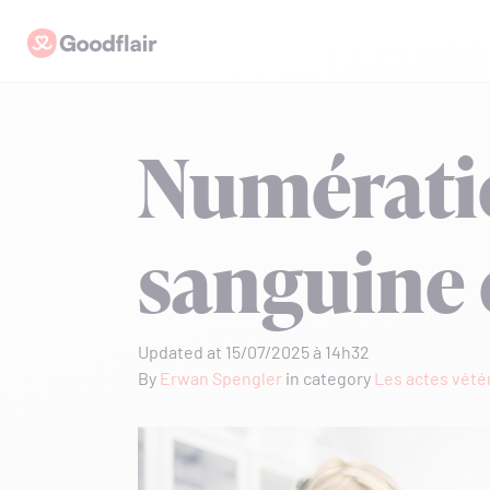
Skip
Goodflair
to
content
Numérati
sanguine 
Updated at 15/07/2025 à 14h32
By
Erwan Spengler
in category
Les actes vétér