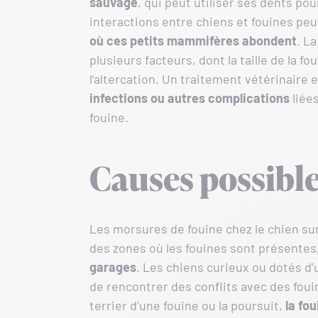
sauvage
, qui peut utiliser ses dents po
interactions entre chiens et fouines pe
où ces petits mammifères abondent
. L
plusieurs facteurs, dont la taille de la f
l’altercation. Un traitement vétérinaire
infections ou autres complications
liée
fouine.
Causes possibl
Les morsures de fouine chez le chien su
des zones où les fouines sont présent
garages
. Les chiens curieux ou dotés d
de rencontrer des conflits avec des foui
terrier d’une fouine ou la poursuit,
la fo