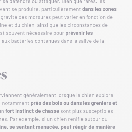
ur se défendre ou attaquer. Bien que rares, les
uvent se produire, particulièrement
dans les zones
a gravité des morsures peut varier en fonction de
ouine et du chien, ainsi que les circonstances de
 est souvent nécessaire pour
prévenir les
s aux bactéries contenues dans la salive de la
es
rviennent généralement lorsque le chien explore
es, notamment
près des bois ou dans les greniers et
’un
fort instinct de chasse
sont plus susceptibles
nes. Par exemple, si un chien renifle autour du
uine, se sentant menacée, peut réagir de manière