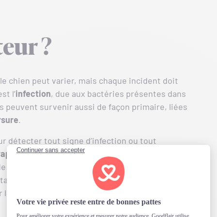
teur ?
le chien peut varier, mais chaque incident doit
st l’
infection
, due aux bactéries présentes dans
s peuvent survenir aussi de façon primaire, liées
rsure
.
r détecter tout signe d’infection ou tout
rapidement un vétérinaire
. En attendant, nettoyez
de et du savon doux afin de diminuer le risque
tants sans l’avis d’un vétérinaire, car certains
r les plaies des animaux.