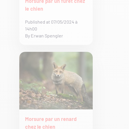
Morsure par un furet chez
le chien
Published at 07/05/2024 à
14h00
By Erwan Spengler
Morsure par un renard
chez le chien