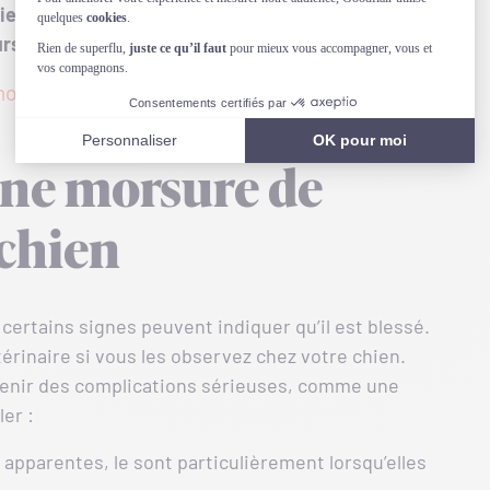
ien ?
Découvrez Goodflair, la mutuelle animale au
rsement en 48h.
on tarif en 1 min
ne morsure de
 chien
 certains signes peuvent indiquer qu’il est blessé.
térinaire si vous les observez chez votre chien.
venir des complications sérieuses, comme une
er :
apparentes, le sont particulièrement lorsqu’elles