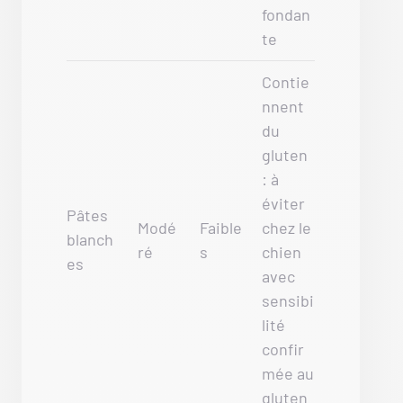
fondan
te
Contie
nnent
du
gluten
: à
éviter
Pâtes
Modé
Faible
chez le
blanch
ré
s
chien
es
avec
sensibi
lité
confir
mée au
gluten