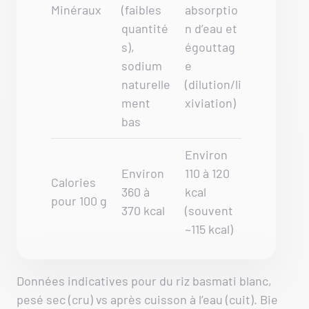
Minéraux
(faibles
absorptio
quantité
n d’eau et
s),
égouttag
sodium
e
naturelle
(dilution/li
ment
xiviation)
bas
Environ
Environ
110 à 120
Calories
360 à
kcal
pour 100 g
370 kcal
(souvent
~115 kcal)
Données indicatives pour du riz basmati blanc,
pesé sec (cru) vs après cuisson à l’eau (cuit). Bie