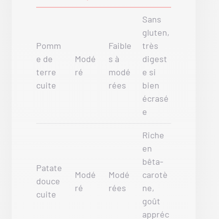
Sans
gluten,
Pomm
Faible
très
e de
Modé
s à
digest
terre
ré
modé
e si
cuite
rées
bien
écrasé
e
Riche
en
bêta-
Patate
Modé
Modé
carotè
douce
ré
rées
ne,
cuite
goût
appréc