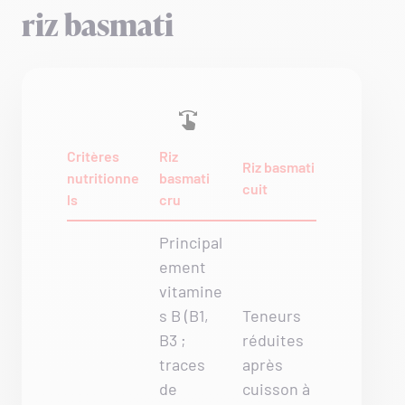
riz basmati
Critères
Riz
Riz basmati
nutritionne
basmati
cuit
ls
cru
Principal
ement
vitamine
s B (B1,
Teneurs
B3 ;
réduites
traces
après
de
cuisson à