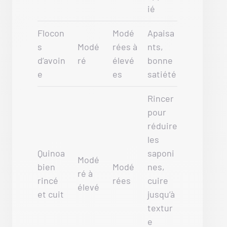
ié
Flocon
Modé
Apaisa
s
Modé
rées à
nts,
d’avoin
ré
élevé
bonne
e
es
satiété
Rincer
pour
réduire
les
Quinoa
saponi
Modé
bien
Modé
nes,
ré à
rincé
rées
cuire
élevé
et cuit
jusqu’à
textur
e