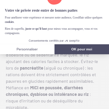
Les contre-indications :
dans quels cas le riz
basmati est déconseillé ?
Le riz basmati est déconseillé chez le
chien
diabétique
: sa charge glucidique peut favoriser
des pics glycémiques. Prudence aussi en cas
d’obésité ou de sédentarité marquée, le riz
ajoutant des calories faciles à stocker. Évitez-le
lors de
pancréatite
(aiguë ou chronique) : les
rations doivent être strictement contrôlées et
pauvres en glucides rapidement assimilables.
Méfiance en
MICI en poussée, diarrhées
chroniques, dysbiose ou intolérance au riz
:
risque d’irritation ou de déséquilibre du
microbiote.