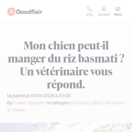
Skip
Goodflair
to
Help
Account
Menu
content
Mon chien peut-il
manger du riz basmati ?
Un vétérinaire vous
répond.
Updated at 01/04/2026 à 21h05
By
Erwan Spengler
in category
Céréales, pâtes, féculents
& chiens