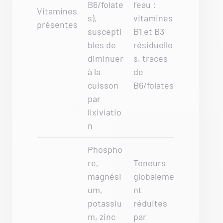
B6/folate
l’eau :
Vitamines
s),
vitamines
présentes
suscepti
B1 et B3
bles de
résiduelle
diminuer
s, traces
à la
de
cuisson
B6/folates
par
lixiviatio
n
Phospho
re,
Teneurs
magnési
globaleme
um,
nt
potassiu
réduites
m, zinc
par