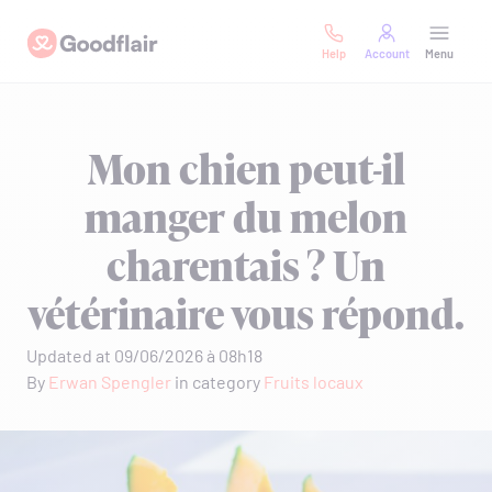
Skip
Goodflair
to
Help
Account
Menu
content
Mon chien peut-il
manger du melon
charentais ? Un
vétérinaire vous répond.
Updated at 09/06/2026 à 08h18
By
Erwan Spengler
in category
Fruits locaux