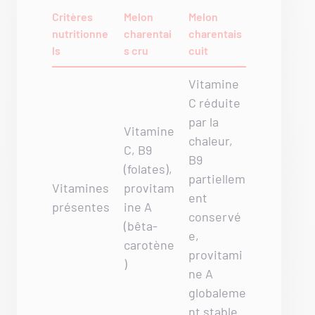
Critères
Melon
Melon
nutritionne
charentai
charentais
ls
s cru
cuit
Vitamine
C réduite
par la
Vitamine
chaleur,
C, B9
B9
(folates),
partiellem
Vitamines
provitam
ent
présentes
ine A
conservé
(bêta-
e,
carotène
provitami
)
ne A
globaleme
nt stable