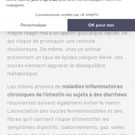
pancréatite
ou d’
hyperlipidémie
, les sucres
simples du fruit peuvent déclencher une
inflammation aiguë du pancréas : cet organe
fragile réagit mal à un apport glucidique rapide, ce
qui risque de provoquer une rechute
douloureuse. De même, chez un animal
présentant un taux de lipides sanguin élevé, ces
sucres viennent aggraver le déséquilibre
métabolique.
Les chiens atteints de
maladies inflammatoires
chroniques de l’intestin
ou sujets à des diarrhées
récurrentes doivent également éviter le melon.
L’association des sucres fermentescibles et des
fibres qu’il contient risque d’intensifier les
symptômes digestifs : ballonnements, gaz, selles
molles ou liquides. Le transit déjà perturbé de ces