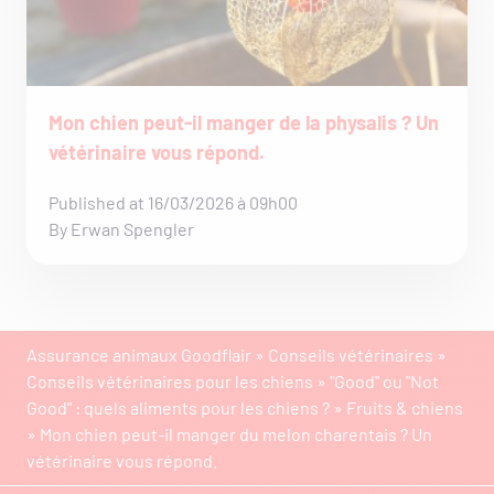
Mon chien peut-il manger de la physalis ? Un
vétérinaire vous répond.
Published at 16/03/2026 à 09h00
By Erwan Spengler
Assurance animaux Goodflair
»
Conseils vétérinaires
»
Conseils vétérinaires pour les chiens
»
"Good" ou "Not
Good" : quels aliments pour les chiens ?
»
Fruits & chiens
»
Mon chien peut-il manger du melon charentais ? Un
vétérinaire vous répond.