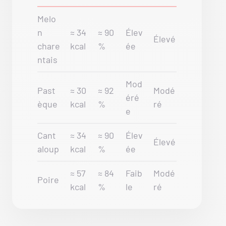
Melo
n
≈ 34
≈ 90
Élev
Élevé
chare
kcal
%
ée
ntais
Mod
Past
≈ 30
≈ 92
Modé
éré
èque
kcal
%
ré
e
Cant
≈ 34
≈ 90
Élev
Élevé
aloup
kcal
%
ée
≈ 57
≈ 84
Faib
Modé
Poire
kcal
%
le
ré