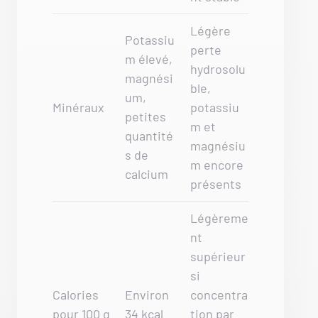
Légère
Potassiu
perte
m élevé,
hydrosolu
magnési
ble,
um,
Minéraux
potassiu
petites
m et
quantité
magnésiu
s de
m encore
calcium
présents
Légèreme
nt
supérieur
si
Calories
Environ
concentra
pour 100 g
34 kcal
tion par