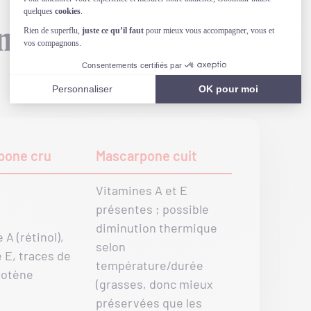
nelles du
pone cru
Mascarpone cuit
Vitamines A et E
présentes ; possible
diminution thermique
 A (rétinol),
selon
 E, traces de
température/durée
rotène
(grasses, donc mieux
préservées que les