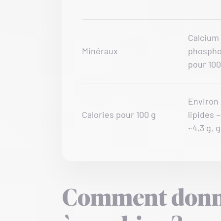
Calcium
Minéraux
phospho
pour 100
Environ 
Calories pour 100 g
lipides 
~4,3 g, 
Comment donn