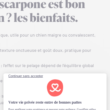
scarpone est bon
 ? les bienfaits.
rique, utile pour un chien maigre ou convalescent,
texture onctueuse et goût doux, pratique pour
; l’effet sur le pelage dépend de l’équilibre global
dans les produits laitiers, mais en quantité
uffit pour motiver sans alourdir la ration, intérêt
uantité infime.