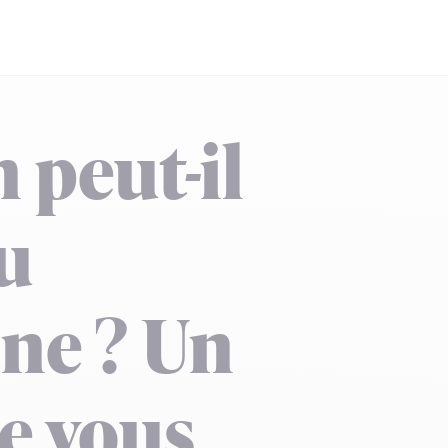
 peut-il
u
ne ? Un
re vous