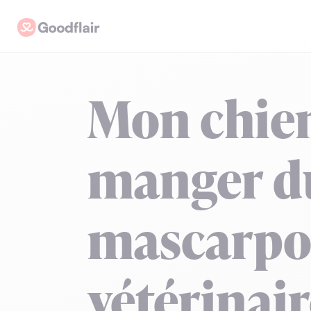
Skip
Goodflair
to
content
Mon chien
manger d
mascarpo
vétérinai