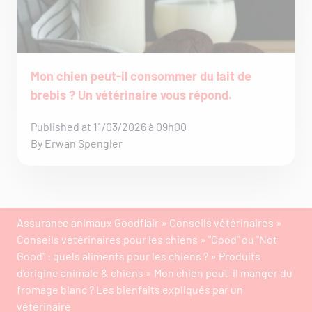
Mon chien peut-il consommer du lait de
brebis ? Un vétérinaire vous répond.
Published at 11/03/2026 à 09h00
By Erwan Spengler
Assurance animaux Goodflair
»
Conseils vétérinaires
»
Conseils vétérinaires pour les chiens
»
"Good" ou "Not
Good" : quels aliments pour les chiens ?
»
Produits
d'origine animale & chiens
»
Mon chien peut-il manger du
fromage blanc ? Les bienfaits expliqués par un
vétérinaire