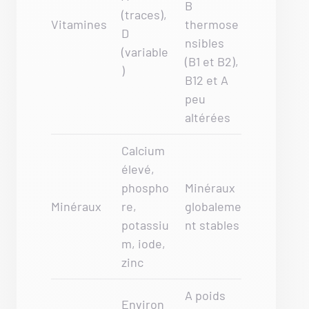
B
(traces),
Vitamines
thermose
D
nsibles
(variable
(B1 et B2),
)
B12 et A
peu
altérées
Calcium
élevé,
phospho
Minéraux
Minéraux
re,
globaleme
potassiu
nt stables
m, iode,
zinc
A poids
Environ