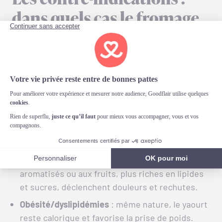
Les contre-indications :
dans quels cas le fromage
blanc est déconseillé ?
Comme pour le fromage blanc, certaines
affections exigent une vigilance particulière :
Intolérance au lactose/fragilité digestive
:
malgré une teneur réduite en lactose grâce aux
ferments lactiques, le yaourt peut encore
provoquer diarrhée et gaz.
Pancréatite (antécédent/risque)
: les yaourts
aromatisés ou aux fruits, plus riches en lipides
et sucres, déclenchent douleurs et rechutes.
Obésité/dyslipidémies
: même nature, le yaourt
reste calorique et favorise la prise de poids.