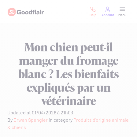
Skip
Goodflair
to
Help
Account
Menu
content
Mon chien peut-il
manger du fromage
blanc ? Les bienfaits
expliqués par un
vétérinaire
Updated at 01/04/2026 à 21h03
By
Erwan Spengler
in category
Produits d'origine animale
& chiens