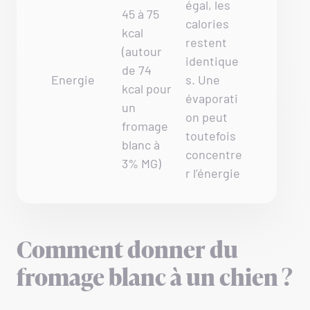
égal, les
45 à 75
calories
kcal
restent
(autour
identique
de 74
Energie
s. Une
kcal pour
évaporati
un
on peut
fromage
toutefois
blanc à
concentre
3% MG)
r l’énergie
Comment donner du
fromage blanc à un chien ?