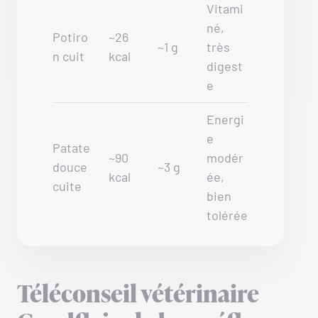
Vitami
né,
Potiro
~26
~1 g
très
n cuit
kcal
digest
e
Energi
e
Patate
~90
modér
douce
~3 g
kcal
ée,
cuite
bien
tolérée
Téléconseil vétérinaire