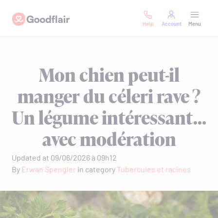
Skip
Goodflair
to
Help
Account
Menu
content
Mon chien peut-il
manger du céleri rave ?
Un légume intéressant…
avec modération
Updated at 09/06/2026 à 09h12
By
Erwan Spengler
in category
Tubercules et racines