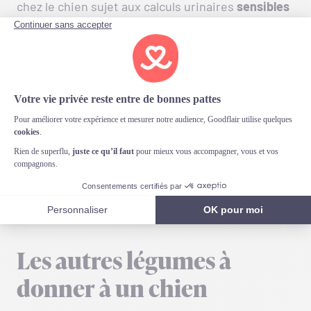
chez le chien sujet aux calculs urinaires
sensibles
aux oxalates
, et après une chirurgie digestive
récente.
Les chiots, les chiennes gestantes ou allaitantes
et le chien très maigre ou convalescent doivent
s’en passer, priorité à une ration hautement
digestible et complète. En cas de doute,
demandez conseil à votre vétérinaire : chez
Goodflair, notre mutuelle pour chien vous
accompagne pour faire les bons choix
alimentaires.
Les autres légumes à
donner à un chien