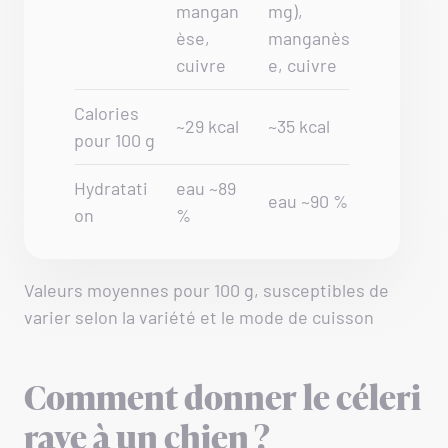
mangan
mg),
èse,
manganès
cuivre
e, cuivre
Calories
~29 kcal
~35 kcal
pour 100 g
Hydratati
eau ~89
eau ~90 %
on
%
Valeurs moyennes pour 100 g, susceptibles de
varier selon la variété et le mode de cuisson
Comment donner le céleri
rave à un chien ?