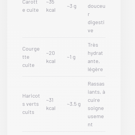
Carott
~35
~3 g
douceu
e cuite
kcal
r
digesti
ve
Très
Courge
~20
hydrat
tte
~1 g
kcal
ante,
cuite
légère
Rassas
iants, à
Haricot
~31
cuire
s verts
~3.5 g
kcal
soigne
cuits
useme
nt