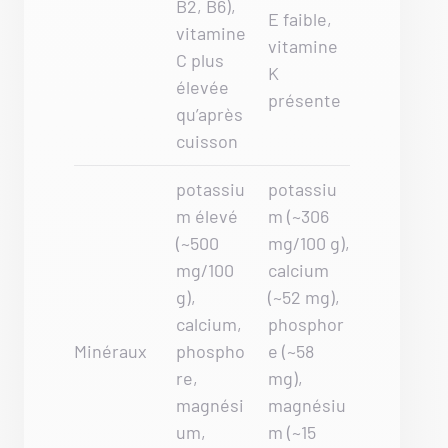
B2, B6),
E faible,
vitamine
vitamine
C plus
K
élevée
présente
qu’après
cuisson
potassiu
potassiu
m élevé
m (~306
(~500
mg/100 g),
mg/100
calcium
g),
(~52 mg),
calcium,
phosphor
Minéraux
phospho
e (~58
re,
mg),
magnési
magnésiu
um,
m (~15