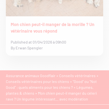
Mon chien peut-il manger de la morille ? Un
vétérinaire vous répond
Published at 01/04/2026 à 09h00
By Erwan Spengler
Assurance animaux Goodflair
»
Conseils vétérinaires
»
Conseils vétérinaires pour les chiens
»
"Good" ou "Not
Good" : quels aliments pour les chiens ?
»
Légumes,
plantes & chiens
»
Mon chien peut-il manger du céleri
rave ? Un légume intéressant… avec modération