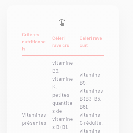
Critères
Céleri
Céleri rave
nutritionne
rave cru
cuit
ls
vitamine
B9,
vitamine
vitamine
B9,
K,
vitamines
petites
B (B3, B5,
quantité
B6),
s de
Vitamines
vitamine
vitamine
présentes
C réduite,
s B (B1,
vitamine