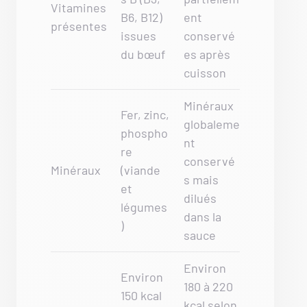
Vitamines
B6, B12)
ent
présentes
issues
conservé
du bœuf
es après
cuisson
Minéraux
Fer, zinc,
globaleme
phospho
nt
re
conservé
Minéraux
(viande
s mais
et
dilués
légumes
dans la
)
sauce
Environ
Environ
180 à 220
150 kcal
kcal selon