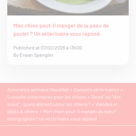
Mon chien peut-il manger de la peau de
poulet ? Un vétérinaire vous répond.
Published at 07/02/2026 à 13h00
By Erwan Spengler
Assurance animaux Goodflair
»
Conseils vétérinaires
»
Conseils vétérinaires pour les chiens
»
"Good" ou "Not
Good" : quels aliments pour les chiens ?
»
Viandes et
abats & chiens
»
Mon chien peut-il manger du bœuf
bourguignon ? Un vétérinaire vous répond