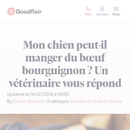
Skip
Goodflair
to
Help
Account
Menu
content
Mon chien peut-il
manger du bœuf
bourguignon ? Un
vétérinaire vous répond
Updated at 18/02/2026 à 10h55
By
Erwan Spengler
in category
Viandes et abats & chiens