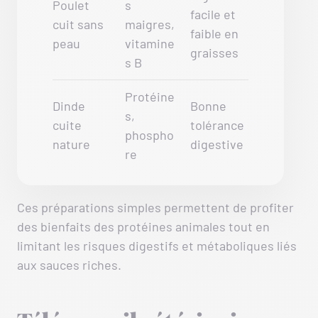
Poulet
s
facile et
cuit sans
maigres,
faible en
peau
vitamine
graisses
s B
Protéine
Dinde
Bonne
s,
cuite
tolérance
phospho
nature
digestive
re
Ces préparations simples permettent de profiter
des bienfaits des protéines animales tout en
limitant les risques digestifs et métaboliques liés
aux sauces riches.