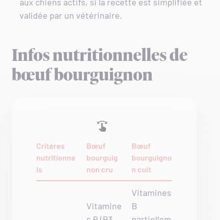
aux chiens actifs, si la recette est simplifiée et
validée par un vétérinaire.
Infos nutritionnelles de
bœuf bourguignon
Critères
Bœuf
Bœuf
nutritionne
bourguig
bourguigno
ls
non cru
n cuit
Vitamines
Vitamine
B
s B (B3,
partiellem