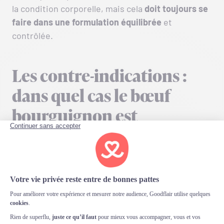
la condition corporelle, mais cela
doit toujours se
faire dans une formulation équilibrée
et
contrôlée.
Les contre-indications :
dans quel cas le bœuf
bourguignon est
déconseillé ?
Le bœuf bourguignon est déconseillé chez les
chiens souffrant de
pancréatite
, car sa richesse
en graisses peut déclencher une crise aiguë. Il est
également inadapté aux chiens
cardiaques
ou
hypertendus en raison de sa teneur en sel. Les