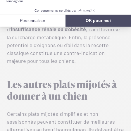
chiens
diabétiques
doivent l’éviter, car l’apport
calorique et lipidique perturbe l’équilibre
glycémique. Ce plat est aussi déconseillé en cas
d’
insuffisance rénale ou d’obésité
, car il favorise
la surcharge métabolique. Enfin, la présence
potentielle d’oignons ou d’ail dans la recette
classique constitue une contre-indication
majeure pour tous les chiens.
Les autres plats mijotés à
donner à un chien
Certains plats mijotés simplifiés et non
assaisonnés peuvent constituer de meilleures
alternatives au bœuf bourguignon. Ils doivent être