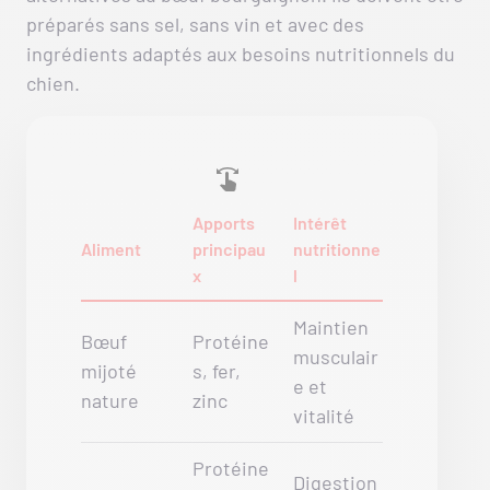
préparés sans sel, sans vin et avec des
ingrédients adaptés aux besoins nutritionnels du
chien.
Apports
Intérêt
Aliment
principau
nutritionne
x
l
Maintien
Bœuf
Protéine
musculair
mijoté
s, fer,
e et
nature
zinc
vitalité
Protéine
Digestion