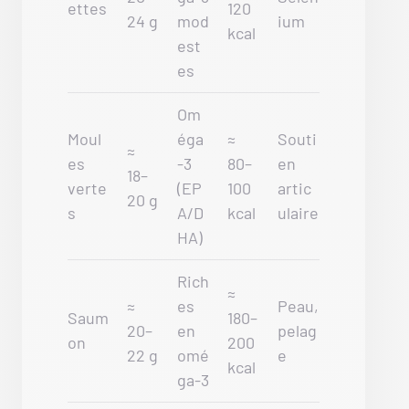
ettes
120
24 g
mod
ium
kcal
est
es
Om
Moul
éga
≈
Souti
≈
es
-3
80–
en
18–
verte
(EP
100
artic
20 g
s
A/D
kcal
ulaire
HA)
Rich
≈
≈
es
Peau,
Saum
180–
20–
en
pelag
on
200
22 g
omé
e
kcal
ga-3