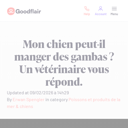
Skip
Goodflair
to
Help
Account
Menu
content
Mon chien peut-il
manger des gambas ?
Un vétérinaire vous
répond.
Updated at 09/02/2026 à 14h29
By
Erwan Spengler
in category
Poissons et produits de la
mer & chiens