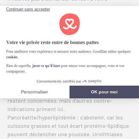
vétérinaire.
Les contre-indications :
dans quels cas les gambas
sont déconseillées ?
Les situations déjà citées (
allergie, affections
rénales/cardiaques sensibles au sodium,
troubles thyroïdiens, très jeunes animaux)
restent concernées, mais d’autres contre-
indications priment ici.
Pancréatite/hyperlipidémie : s’abstenir, car les
cuissons grasses et tout écart protéino‑lipidique
peuvent déclencher une poussée. Urolithiases