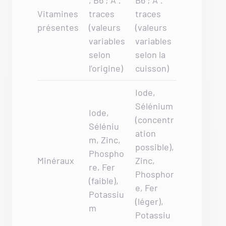
, B6 ; A :
B6 ; A :
Vitamines
traces
traces
présentes
(valeurs
(valeurs
variables
variables
selon
selon la
l’origine)
cuisson)
Iode,
Sélénium
Iode,
(concentr
Séléniu
ation
m, Zinc,
possible),
Phospho
Minéraux
Zinc,
re, Fer
Phosphor
(faible),
e, Fer
Potassiu
(léger),
m
Potassiu