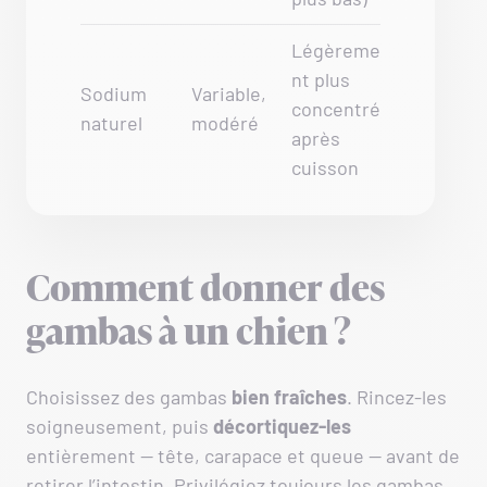
Légèreme
nt plus
Sodium
Variable,
concentré
naturel
modéré
après
cuisson
Comment donner des
gambas à un chien ?
Choisissez des gambas
bien
fraîches
. Rincez-les
soigneusement, puis
décortiquez-les
entièrement — tête, carapace et queue — avant de
retirer l’intestin. Privilégiez toujours les gambas