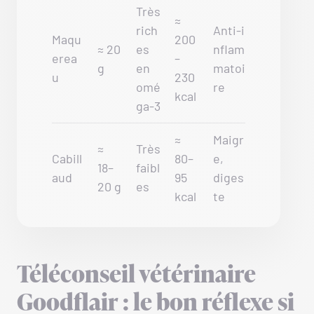
Très
≈
rich
Anti‑i
Maqu
200
≈ 20
es
nflam
erea
–
g
en
matoi
u
230
omé
re
kcal
ga-3
≈
Maigr
≈
Très
Cabill
80–
e,
18–
faibl
aud
95
diges
20 g
es
kcal
te
Téléconseil vétérinaire
Goodflair : le bon réflexe si