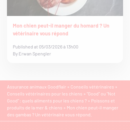
Mon chien peut-il manger du homard ? Un
vétérinaire vous répond
Published at 05/03/2026 à 13h00
By Erwan Spengler
Assurance animaux Goodflair
»
Conseils vétérinaires
»
Conseils vétérinaires pour les chiens
»
"Good" ou "Not
Good" : quels aliments pour les chiens ?
»
Poissons et
produits de la mer & chiens
»
Mon chien peut-il manger
des gambas ? Un vétérinaire vous répond.