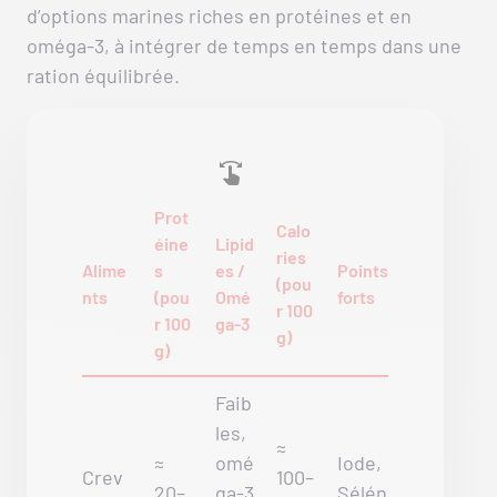
d’options marines riches en protéines et en
oméga-3, à intégrer de temps en temps dans une
ration équilibrée.
Prot
Calo
éine
Lipid
ries
Alime
s
es /
Points
(pou
nts
(pou
Omé
forts
r 100
r 100
ga-3
g)
g)
Faib
les,
≈
≈
omé
Iode,
Crev
100–
20–
ga-3
Sélén