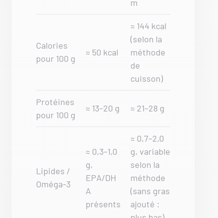
m
≈ 144 kcal
(selon la
Calories
≈ 50 kcal
méthode
pour 100 g
de
cuisson)
Protéines
≈ 13–20 g
≈ 21–28 g
pour 100 g
≈ 0,7–2,0
≈ 0,3–1,0
g, variable
g,
selon la
Lipides /
EPA/DH
méthode
Oméga-3
A
(sans gras
présents
ajouté :
plus bas)