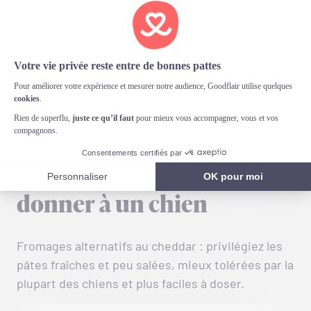
sodium peuvent accélérer la progression et
perturber l’équilibre minéral. À éviter si
intolérance au lactose (diarrhée, gaz,
borborygmes). À proscrire en
allergie aux
protéines du lait
(prurit, vomissements). En cas
de signes, stoppez et contactez votre vétérinaire
ou votre assurance santé pour chien.
Les autres fromages à
donner à un chien
Fromages alternatifs au cheddar : privilégiez les
pâtes fraîches et peu salées, mieux tolérées par la
plupart des chiens et plus faciles à doser.