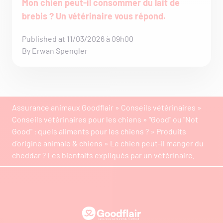
Mon chien peut-il consommer du lait de
brebis ? Un vétérinaire vous répond.
Published at 11/03/2026 à 09h00
By Erwan Spengler
Assurance animaux Goodflair
»
Conseils vétérinaires
»
Conseils vétérinaires pour les chiens
»
"Good" ou "Not
Good" : quels aliments pour les chiens ?
»
Produits
d'origine animale & chiens
»
Le chien peut-il manger du
cheddar ? Les bienfaits expliqués par un vétérinaire.
Goodflair