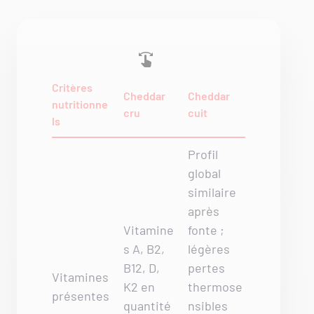
Critères
Cheddar
Cheddar
nutritionne
cru
cuit
ls
Profil
global
similaire
après
Vitamine
fonte ;
s A, B2,
légères
B12, D,
pertes
Vitamines
K2 en
thermose
présentes
quantité
nsibles