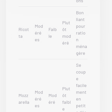
ons
Bon
liant
Plut
Mod
pour
Ricot
Faib
ôt
éré
ratio
ta
le
mod
es
n
éré
ména
gère
Se
coup
e
facile
Plut
Mod
ment
Mozz
Mod
ôt
éré
en
arella
éré
faibl
es
petit
e