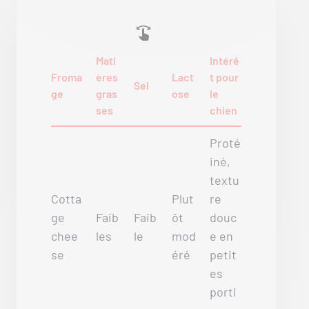
Mati
Intérê
Froma
ères
Lact
t pour
Sel
ge
gras
ose
le
ses
chien
Proté
iné,
textu
Cotta
Plut
re
ge
Faib
Faib
ôt
douc
chee
les
le
mod
e en
se
éré
petit
es
porti