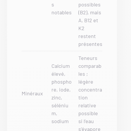
s
possibles
notables
(B2), mais
A, B12 et
K2
restent
présentes
Teneurs
Calcium
comparab
élevé,
les ;
phospho
légère
re, iode,
concentra
Minéraux
zinc,
tion
séléniu
relative
m,
possible
sodium
si l’eau
s’évapore