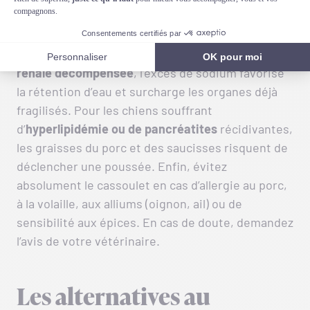
encore immature supporte mal les légumineuses
fermentescibles, qui peuvent provoquer gaz et
diarrhée. En cas d’
insuffisance cardiaque ou
rénale décompensée
, l’excès de sodium favorise
la rétention d’eau et surcharge les organes déjà
fragilisés. Pour les chiens souffrant
d’
hyperlipidémie ou de pancréatites
récidivantes,
les graisses du porc et des saucisses risquent de
déclencher une poussée. Enfin, évitez
absolument le cassoulet en cas d’allergie au porc,
à la volaille, aux alliums (oignon, ail) ou de
sensibilité aux épices. En cas de doute, demandez
l’avis de votre vétérinaire.
Les alternatives au