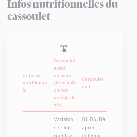
Infos nutritionnelles du
cassoulet
Cassoulet
avant
Critères
cuisson
Cassoulet
nutritionne
(formulati
cuit
ls
on non
standardi
sée)
Variable
B1, B6, B9
s selon
après
recette
cuisson