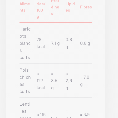
Prot
Alime
ries/
Lipid
éine
Fibres
nts
100
es
s
g
Haric
ots
78
0,8
blanc
7,1 g
0,8 g
kcal
g
s
cuits
Pois
≈
≈
≈
chich
≈ 7,0
127
8,5
2,6
es
g
kcal
g
g
cuits
Lenti
lles
≈
≈
≈ 116
≈ 3,9