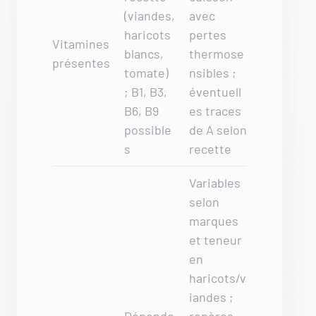
(viandes,
avec
haricots
pertes
Vitamines
blancs,
thermose
présentes
tomate)
nsibles ;
; B1, B3,
éventuell
B6, B9
es traces
possible
de A selon
s
recette
Variables
selon
marques
et teneur
en
haricots/v
iandes ;