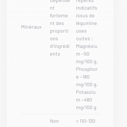
Dépende
repères
nt
indicatifs
forteme
issus de
nt des
légumine
Minéraux
proporti
uses
ons
cuites :
d’ingrédi
Magnésiu
ents
m ~50
mg/100 g,
Phosphor
e ~180
mg/100 g,
Potassiu
m ~480
mg/100 g
Non
≈ 110–130