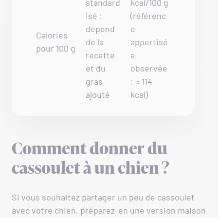
standard
kcal/100 g
isé :
(référenc
dépend
e
Calories
de la
appertisé
pour 100 g
recette
e
et du
observée
gras
: ≈ 114
ajouté
kcal)
Comment donner du
cassoulet à un chien ?
Si vous souhaitez partager un peu de cassoulet
avec votre chien, préparez-en une version maison