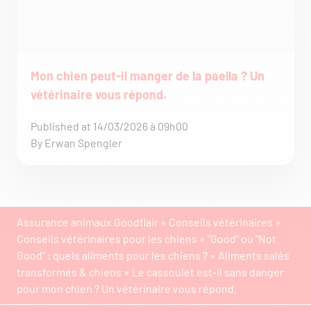
Mon chien peut-il manger de la paella ? Un
vétérinaire vous répond.
Published at 14/03/2026 à 09h00
By Erwan Spengler
Assurance animaux Goodflair
»
Conseils vétérinaires
»
Conseils vétérinaires pour les chiens
»
"Good" ou "Not
Good" : quels aliments pour les chiens ?
»
Aliments salés
transformés & chiens
»
Le cassoulet est-il sans danger
pour mon chien ? Un vétérinaire vous répond.