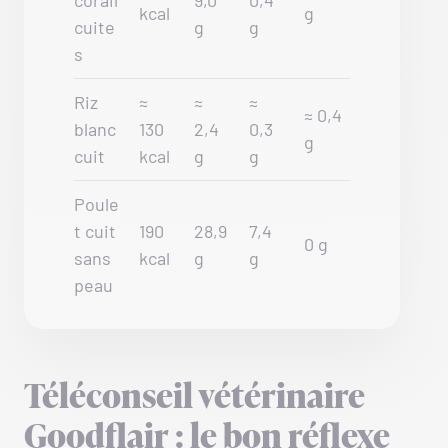
corail
9,0
0,4
kcal
g
cuite
g
g
s
Riz
≈
≈
≈
≈ 0,4
blanc
130
2,4
0,3
g
cuit
kcal
g
g
Poule
t cuit
190
28,9
7,4
0 g
sans
kcal
g
g
peau
Téléconseil vétérinaire
Goodflair : le bon réflexe