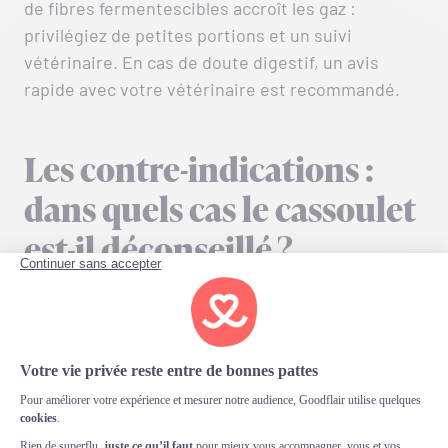
de fibres fermentescibles accroît les gaz :
privilégiez de petites portions et un suivi
vétérinaire. En cas de doute digestif, un avis
rapide avec votre vétérinaire est recommandé.
Les contre-indications :
dans quels cas le cassoulet
est-il déconseillé ?
Le cassoulet est contre-indiqué dans plusieurs
situations précises. Chez la
chienne gestante ou
allaitante
, mieux vaut s’abstenir : les recettes
industrielles sont souvent trop salées, épicées, et
contiennent des additifs et des graisses
superflues. Chez le
chiot
, le système digestif