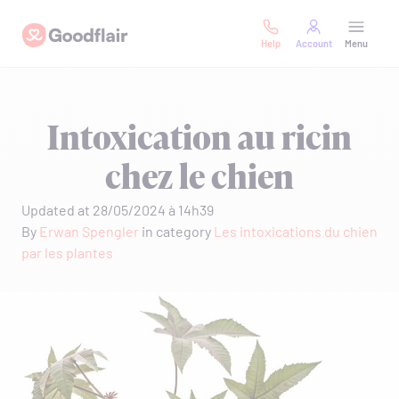
Skip
Goodflair
to
Help
Account
Menu
content
Intoxication au ricin
chez le chien
Updated at 28/05/2024 à 14h39
By
Erwan Spengler
in category
Les intoxications du chien
par les plantes