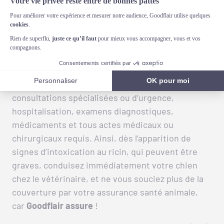
Si votre chien a malheureusement ingéré de la
ricine, un grave accident,
vous pouvez compter
sur Goodflair
pour une prise en charge efficace.
En effet,
notre garantie Accident
prend en
charge les intoxications comme celle-ci. Elle
prend en charge tous les frais vétérinaires, du
diagnostic au traitement de cette urgence :
consultations spécialisées ou d’urgence,
hospitalisation, examens diagnostiques,
médicaments et tous actes médicaux ou
chirurgicaux requis. Ainsi, dès l’apparition de
signes d’intoxication au ricin, qui peuvent être
graves, conduisez immédiatement votre chien
chez le vétérinaire, et ne vous souciez plus de la
couverture par votre assurance santé animale,
car
Goodflair assure
!