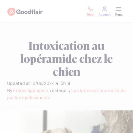
Skip
Goodflair
to
Help
Account
Menu
content
Intoxication au
lopéramide chez le
chien
Updated at 10/06/2024 à 10h19
By
Erwan Spengler
in category
Les intoxications du chien
par les médicaments