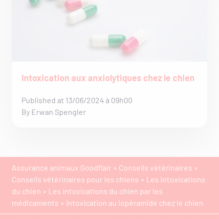
Intoxication aux anxiolytiques chez le chien
Published at 13/06/2024 à 09h00
By Erwan Spengler
Assurance animaux Goodflair
»
Conseils vétérinaires
»
Conseils vétérinaires pour les chiens
»
Les intoxications
du chien
»
Les intoxications du chien par les
médicaments
»
Intoxication au lopéramide chez le chien