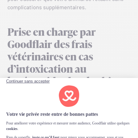
complications supplémentaires.
Prise en charge par
Goodflair des frais
vétérinaires en cas
d’intoxication au
lopéramide chez le chien
En cas d’intoxication au lopéramide chez le chien,
vous pouvez vous reposer sur la
garantie
Accident de Goodflair
pour prendre en charge les
frais vétérinaires nécessaires
. Cette garantie
couvre tous les incidents considérés comme