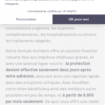
accidents, y compris les intoxications et
empoisonnements. Si votre compagnon ingère du
lopéramide, Goodflair prendra en charge cette
situation dès votre souscription, en finançant les
consultations urgentes, les examens
complémentaires, les hospitalisations ou encore
les traitements adaptés.
Notre formule Accident offre un soutien financier
robuste face aux imprévus médicaux graves, et
avec une latence hyper-courte :
la protection
devient effective seulement deux jours après
votre adhésion
, assurant ainsi une réponse rapide
dans des situations critiques. Avec Goodflair,
votre chien bénéficiera ainsi des meilleurs soins
possibles en peu de temps, et
à partir de 6,80€
par mois
seulement
. De quoi vous offrir une réelle