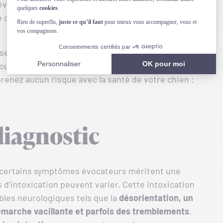
évères, incluant des
troubles neurologiques
qui
 chien, surtout chez les
races sensibles aux
semble bien aller au début, une consultation
ur évaluer son état de santé et prévenir
renez aucun risque avec la santé de votre chien :
iagnostic
, certains symptômes évocateurs méritent une
d’intoxication peuvent varier. Cette intoxication
les neurologiques tels que la
désorientation, un
marche vacillante et parfois des tremblements
.