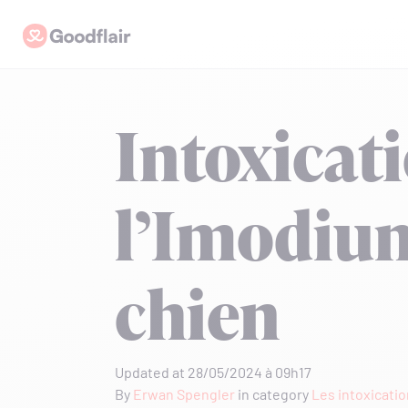
Skip
Goodflair
to
content
Intoxicat
l’Imodium
chien
Updated at 28/05/2024 à 09h17
By
Erwan Spengler
in category
Les intoxicati