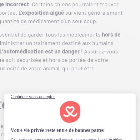
e incorrect
. Certains chiens pourraient trouver
 portée.
L’exposition aiguë
survient généralement
uantité de médicament d’un seul coup.
 essentiel de garder tous les médicaments
hors de
dministrer un traitement destiné aux humains
L’automédication est un danger !
Assurez-vous
 soit sécurisée et hors de portée de votre
 curiosité de votre animal, qui peut être
teur ?
peut être grave et
nécessite une attention
en a ingéré de l’Imodium, il est urgent d’agir. Les