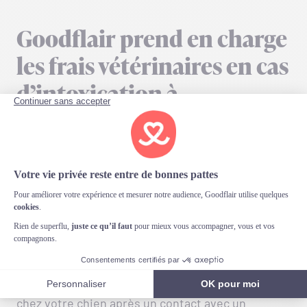
Goodflair prend en charge
les frais vétérinaires en cas
d’intoxication à
l’hortensia
Si votre chien ingère par mégarde de l’hortensia,
soyez rassuré :
Goodflair couvrira les frais
vétérinaires
découlant de cette intoxication.
Cette protection, élément essentiel de notre
assurance, couvre diverses situations, dont les
empoisonnements accidentels.
Si vous remarquez un comportement inhabituel
chez votre chien après un contact avec un