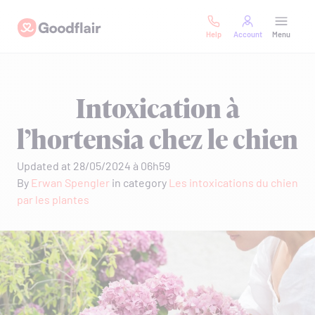
Skip
Goodflair
to
Help
Account
Menu
content
Intoxication à
l’hortensia chez le chien
Updated at 28/05/2024 à 06h59
By
Erwan Spengler
in category
Les intoxications du chien
par les plantes