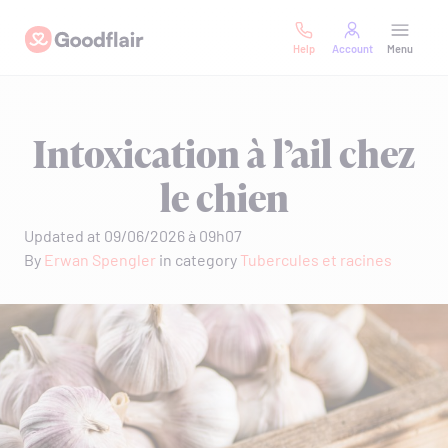
Skip
Goodflair
to
Help
Account
Menu
content
Intoxication à l’ail chez
le chien
Updated at 09/06/2026 à 09h07
By
Erwan Spengler
in category
Tubercules et racines