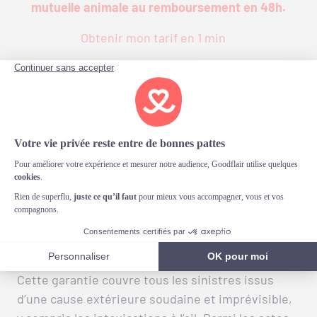
mutuelle animale au remboursement en 48h.
Obtenir mon tarif en 1 min
Intoxication à l’ail chez le
chien : prise en charge par
Goodflair grâce à la
garantie Accident
Si votre chien est victime d’une intoxication à l’ail,
rassurez-vous :
Goodflair prend en charge les
frais vétérinaires
grâce à sa garantie Accident
.
Cette garantie couvre tous les sinistres issus
d’une cause extérieure soudaine et imprévisible,