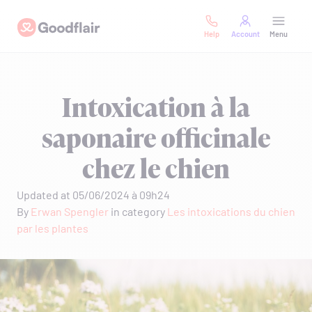
Skip
Goodflair
to
Help
Account
Menu
content
Intoxication à la
saponaire officinale
chez le chien
Updated at 05/06/2024 à 09h24
By
Erwan Spengler
in category
Les intoxications du chien
par les plantes