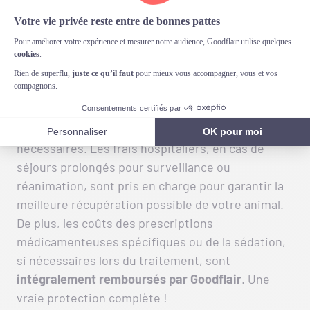
Cette assurance couvre les consultations, qu’elles
soient chez un vétérinaire généraliste ou
spécialisé, ainsi que toutes les explorations
supplémentaires nécessaires, telles que les
prises de sang et imagerie médicale. Les
interventions chirurgicales et les traitements
post-opératoires sont également couverts si
nécessaires. Les frais hospitaliers, en cas de
séjours prolongés pour surveillance ou
réanimation, sont pris en charge pour garantir la
meilleure récupération possible de votre animal.
De plus, les coûts des prescriptions
médicamenteuses spécifiques ou de la sédation,
si nécessaires lors du traitement, sont
intégralement remboursés par Goodflair
. Une
vraie protection complète !